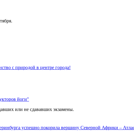
тября.
нство с природой в центре города!
укторов йоги"
давших или не сдававших экзамены.
теринбурга успешно покорила вершину Северной Африки – Атлас