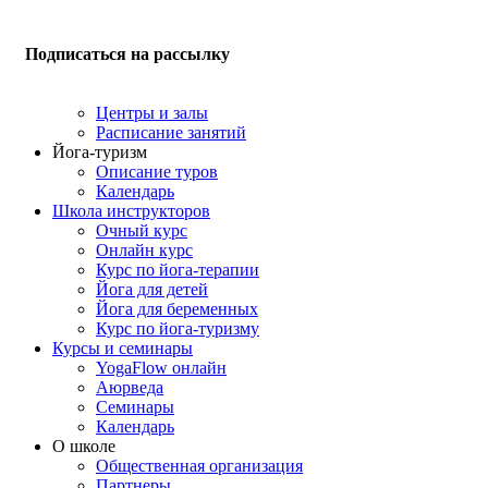
Подписаться на рассылку
Центры и залы
Расписание занятий
Йога-туризм
Описание туров
Календарь
Школа инструкторов
Очный курс
Онлайн курс
Курс по йога-терапии
Йога для детей
Йога для беременных
Курс по йога-туризму
Курсы и семинары
YogaFlow онлайн
Аюрведа
Семинары
Календарь
О школе
Общественная организация
Партнеры