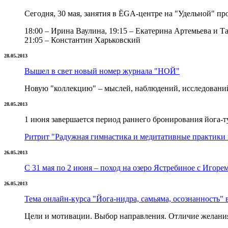
Сегодня, 30 мая, занятия в ЁGА-центре на "Удельной" пр
18:00 – Ирина Ваулина, 19:15 – Екатерина Артемьева и Т
21:05 – Константин Харьковский
28.05.2013
Вышел в свет новый номер журнала "НОЙ"
Новую "коллекцию" – мыслей, наблюдений, исследований
28.05.2013
1 июня завершается период раннего бронирования йога-
Ритрит "Радужная гимнастика и медитативные практики
26.05.2013
С 31 мая по 2 июня – поход на озеро Ястребиное с Игор
26.05.2013
Тема онлайн-курса "Йога-нидра, самьяма, осознанность" в
Цели и мотивации. Выбор направления. Отличие желания