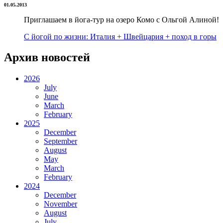
01.05.2013
Приглашаем в йога-тур на озеро Комо с Ольгой Алиной!
С йогой по жизни: Италия + Швейцария + поход в горы
Архив новостей
2026
July
June
March
February
2025
December
September
August
May
March
February
2024
December
November
August
July