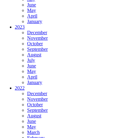
June
May
April
January
2023
December
November
October
September
August
July
June
May
April
January
2022
December
November
October
September
August
June
May
March
February