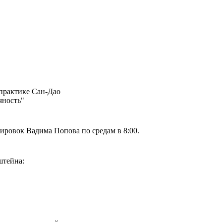
 практике Сан-Дао
чность"
ировок Вадима Попова по средам в 8:00.
штейна: