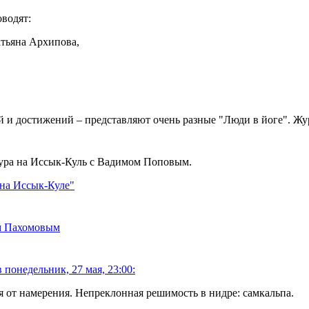
оводят:
атьяна Архипова,
 и достижений – представляют очень разные "Люди в йоге". Жу
тура на Иссык-Куль с Вадимом Поповым.
 на Иссык-Куле"
ем Пахомовым
 понедельник, 27 мая, 23:00:
 от намерения. Непреклонная решимость в нидре: самкальпа.