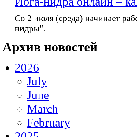
Йога-нидра онлайн – к
Со 2 июля (среда) начинает раб
нидры".
Архив новостей
2026
July
June
March
February
2025