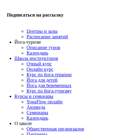
Подписаться на рассылку
Центры и залы
Расписание занятий
Йога-туризм
Описание туров
Календарь
Школа инструкторов
Очный курс
Онлайн курс
Курс по йога-терапии
Йога для детей
Йога для беременных
Курс по йога-туризму
Курсы и семинары
YogaFlow онлайн
Аюрведа
Семинары
Календарь
О школе
Общественная организация
Партнеры