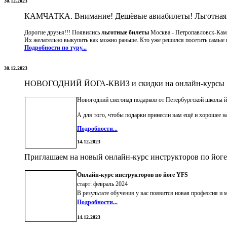
30.12.2023
КАМЧАТКА. Внимание! Дешёвые авиабилеты! Льготная це
Дорогие друзья!!! Появились
льготные билеты
Москва - Петропавловск-Камч
Их желательно выкупить как можно раньше. Кто уже решился посетить самые к
Подробности по туру...
30.12.2023
НОВОГОДНИЙ ЙОГА-КВИЗ и скидки на онлайн-курсы
Новогодний снегопад подарков от Петербургской школы й
А для того, чтобы подарки принесли вам ещё и хорошее н
Подробности...
14.12.2023
Приглашаем на новый онлайн-курс инструкторов по йоге.
Онлайн-курс инструкторов по йоге YFS
старт: февраль 2024
В результате обучения у вас появится новая профессия и
Подробности...
14.12.2023