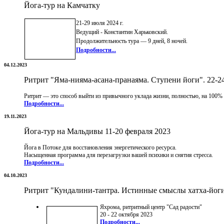
Йога-тур на Камчатку
21-29 июля 2024 г.
Ведущий - Константин Харьковский.
Продолжительность тура — 9 дней, 8 ночей.
Подробности...
04.12.2023
Ритрит "Яма-нияма-асана-пранаяма. Ступени йоги". 22-2
Ритрит — это способ выйти из привычного уклада жизни, полностью, на 100% п
Подробности...
19.11.2023
Йога-тур на Мальдивы 11-20 февраля 2023
Йога в Потоке для восстановления энергетического ресурса.
Насыщенная программа для перезагрузки вашей психики и снятия стресса.
Подробности...
04.10.2023
Ритрит "Кундалини-тантра. Истинные смыслы хатха-йоги
Яхрома, ритритный центр "Сад радости"
20 - 22 октября 2023
Подробности...