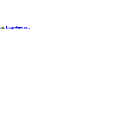
ики.
Подробности...
.