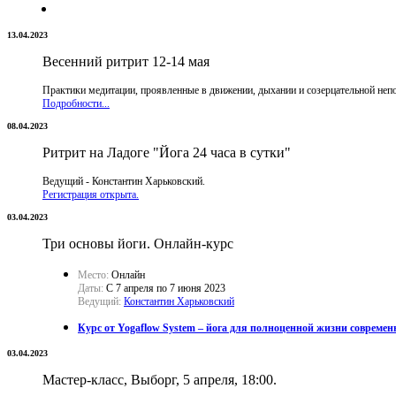
13.04.2023
Весенний ритрит 12-14 мая
Практики медитации, проявленные в движении, дыхании и созерцательной неп
Подробности...
08.04.2023
Ритрит на Ладоге "Йога 24 часа в сутки"
Ведущий - Константин Харьковский.
Регистрация открыта.
03.04.2023
Три основы йоги. Онлайн-курс
Место:
Онлайн
Даты:
C 7 апреля по 7 июня 2023
Ведущий:
Константин Харьковский
Курс от Yogaflow System – йога для полноценной жизни современ
03.04.2023
Мастер-класс, Выборг, 5 апреля, 18:00.