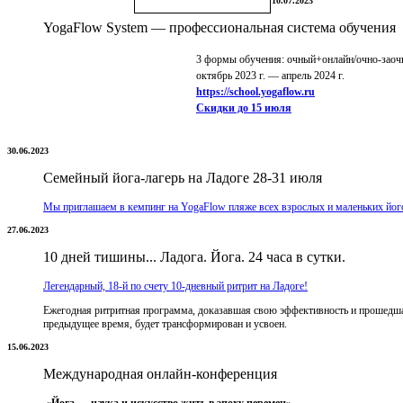
10.07.2023
YogaFlow System — профессиональная система обучения
3 формы обучения:
очный+онлайн/очно-заоч
октябрь 2023 г. — апрель 2024 г.
https://school.yogaflow.ru
Скидки до 15 июля
30.06.2023
Семейный йога-лагерь на Ладоге 28-31 июля
Мы приглашаем в кемпинг на YogaFlow пляже всех взрослых и маленьких йог
27.06.2023
10 дней тишины... Ладога. Йога. 24 часа в сутки.
Легендарный, 18-й по счету 10-дневный ритрит на Ладоге!
Ежегодная ритритная программа, доказавшая свою эффективность и прошедшая
предыдущее время, будет трансформирован и усвоен.
15.06.2023
Международная онлайн-конференция
«Йога — наука и искусство жить в эпоху перемен»