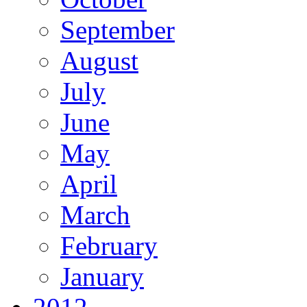
September
August
July
June
May
April
March
February
January