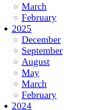
March
February
2025
December
September
August
May
March
February
2024