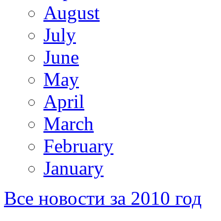
August
July
June
May
April
March
February
January
Все новости за 2010 год