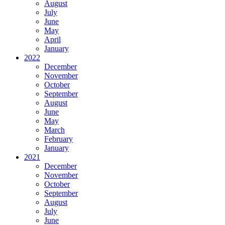
August
July
June
May
April
January
2022
December
November
October
September
August
June
May
March
February
January
2021
December
November
October
September
August
July
June