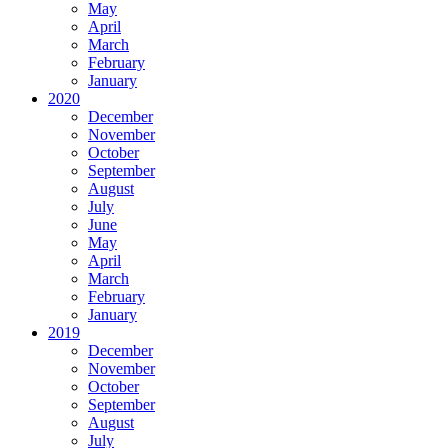
May
April
March
February
January
2020
December
November
October
September
August
July
June
May
April
March
February
January
2019
December
November
October
September
August
July