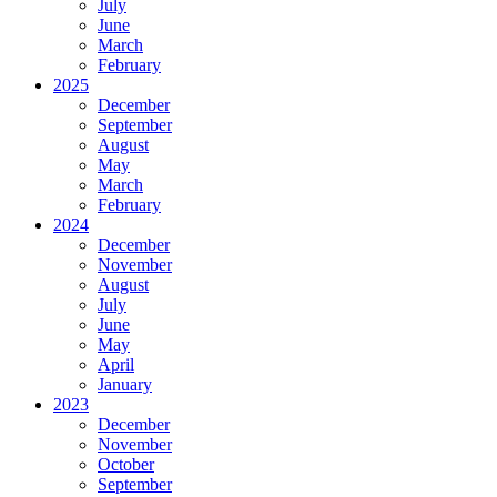
July
June
March
February
2025
December
September
August
May
March
February
2024
December
November
August
July
June
May
April
January
2023
December
November
October
September