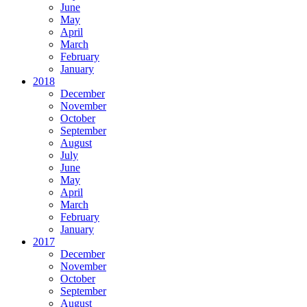
June
May
April
March
February
January
2018
December
November
October
September
August
July
June
May
April
March
February
January
2017
December
November
October
September
August