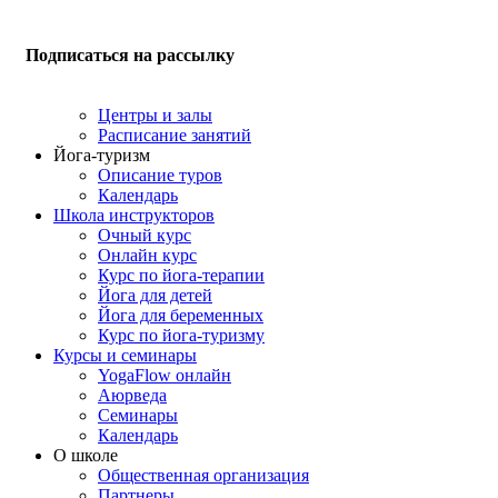
Подписаться на рассылку
Центры и залы
Расписание занятий
Йога-туризм
Описание туров
Календарь
Школа инструкторов
Очный курс
Онлайн курс
Курс по йога-терапии
Йога для детей
Йога для беременных
Курс по йога-туризму
Курсы и семинары
YogaFlow онлайн
Аюрведа
Семинары
Календарь
О школе
Общественная организация
Партнеры