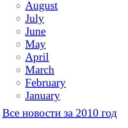
August
July
June
May
April
March
February
January
Все новости за 2010 год