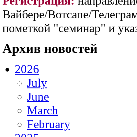
Регистрация:
направлени
Вайбере/Вотсапе/Телеграм
пометкой "семинар" и ука
Архив новостей
2026
July
June
March
February