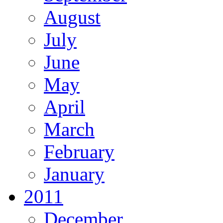
August
July
June
May
April
March
February
January
2011
December