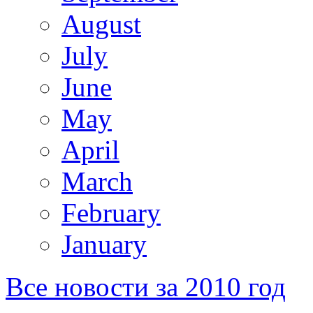
August
July
June
May
April
March
February
January
Все новости за 2010 год