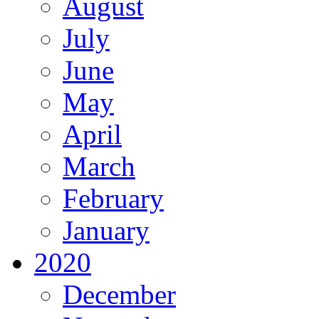
August
July
June
May
April
March
February
January
2020
December