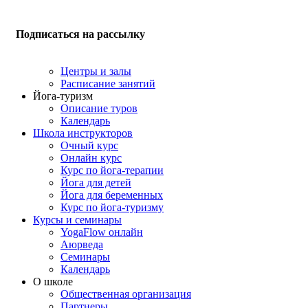
Подписаться на рассылку
Центры и залы
Расписание занятий
Йога-туризм
Описание туров
Календарь
Школа инструкторов
Очный курс
Онлайн курс
Курс по йога-терапии
Йога для детей
Йога для беременных
Курс по йога-туризму
Курсы и семинары
YogaFlow онлайн
Аюрведа
Семинары
Календарь
О школе
Общественная организация
Партнеры