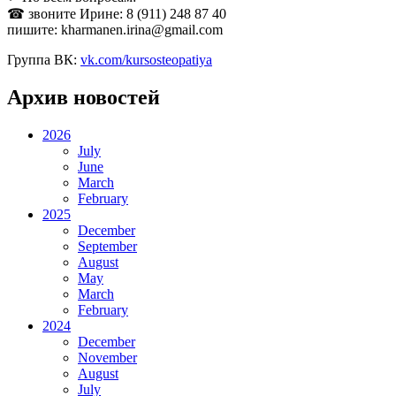
☎ звоните Ирине: 8 (911) 248 87 40
пишите: kharmanen.irina@gmail.com
Группа ВК:
vk.com/kursosteopatiya
Архив новостей
2026
July
June
March
February
2025
December
September
August
May
March
February
2024
December
November
August
July