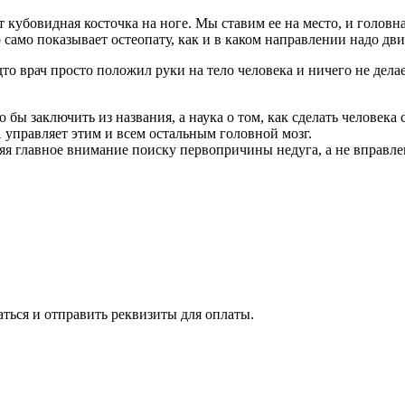
т кубовидная косточка на ноге. Мы ставим ее на место, и головна
 само показывает остеопату, как и в каком направлении надо дви
дто врач просто положил руки на тело человека и ничего не дела
о бы заключить из названия, а наука о том, как сделать человек
А управляет этим и всем остальным головной мозг.
еляя главное внимание поиску первопричины недуга, а не вправл
аться и отправить реквизиты для оплаты.