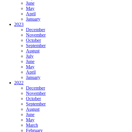
June
May
April
January
2023
December
November
October
September
August
July
June
May
April
January
2022
December
November
October
September
August
June
May
March
February