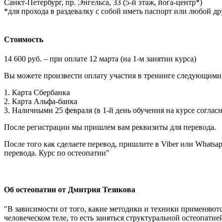
Санкт-Петербург, пр. Энгельса, 33 (5-й этаж, йога-центр*)
*для прохода в раздевалку с собой иметь паспорт или любой д
Стоимость
14 600 руб. – при оплате 12 марта (на 1-м занятии курса)
Вы можете произвести оплату участия в тренинге следующими
1. Карта Сбербанка
2. Карта Альфа-банка
3. Наличными 25 февраля (в 1-й день обучения на курсе соглас
После регистрации мы пришлем вам реквизиты для перевода.
После того как сделаете перевод, пришлите в Viber или Whatsap
перевода. Курс по остеопатии"
Об остеопатии от Дмитрия Тезикова
"В зависимости от того, какие методики и техники применяют
человеческом теле, то есть заняться структуральной остеопати