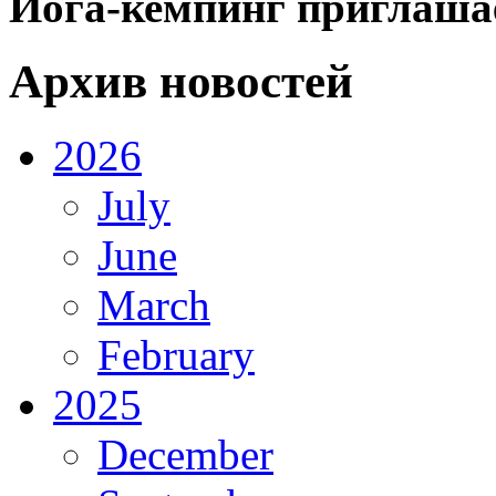
Йога-кемпинг приглашае
Архив новостей
2026
July
June
March
February
2025
December