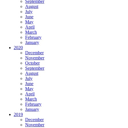
September
August
July
June
May
April
March
February
January
2020
December
November
October
September
August
July
June
May
April
March
February
January
2019
December
November