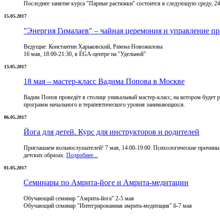
Последнее занятие курса "Парные растяжки" состоится в следующую среду, 24
15.05.2017
"Энергия Гималаев" – чайная церемония и управление п
Ведущие: Константин Харьковский, Римма Новожилова
16 мая, 18:00-21:30, в ЁGА-центре на "Удельной"
13.05.2017
18 мая – мастер-класс Вадима Попова в Москве
Вадим Попов проведёт в столице уникальный мастер-класс, на котором будет 
программ начального и терапевтического уровня занимающихся.
06.05.2017
Йога для детей. Курс для инструкторов и родителей
Приглашаем вольнослушателей! 7 мая, 14:00-19:00. Психологические причины 
детских образах.
Подробнее...
01.05.2017
Семинары по Амрита-йоге и Амрита-медитации
Обучающий семинар "Амрита-йога" 2-5 мая
Обучающий семинар "Интегрированная амрита-медитация" 6-7 мая