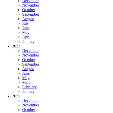
December
November
October
September
August
July
June
May
April
January
2022
December
November
October
September
August
June
May
March
February
January
2021
December
November
October