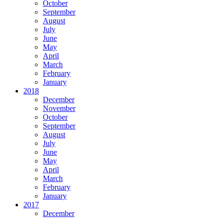
October
September
August
July
June
May
April
March
February
January
2018
December
November
October
September
August
July
June
May
April
March
February
January
2017
December