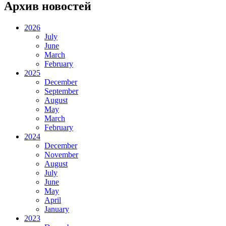
Архив новостей
2026
July
June
March
February
2025
December
September
August
May
March
February
2024
December
November
August
July
June
May
April
January
2023