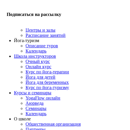
Подписаться на рассылку
Центры и залы
Расписание занятий
Йога-туризм
Описание туров
Календарь
Школа инструкторов
Очный курс
Онлайн курс
Курс по йога-терапии
Йога для детей
Йога для беременных
Курс по йога-туризму
Курсы и семинары
YogaFlow онлайн
Аюрведа
Семинары
Календарь
О школе
Общественная организация
Партнеры