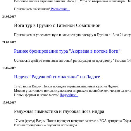
Возобновляются утренние занятия Йога_С_Утра по вторникам и пятницам. Зан
Приглашаем на занятия!
Расписание...
24.05.2017
Йога-тур в Грузию с Татьяной Соваткиной
Приглашаем в увлекательную и насыщенную поездку в Грузию с 13 по 24 авгу
21.05.2017
Раннее бронирование тура "Аюрведа в потоке йоги"
Осталось 5 дней до окончания льготной регистрации на программу "Базовая 14
18.05.2017
Неделя "Радужной гимнастики" на Ладоге
17-23 июля Вадим Попов проведет сертификационный курс на Ладоге.
Можно участвовать вольнослушателем и приехать на любое количество заняти
Новый формат и новое место!
Подробнее...
17.05.2017
Радужная гимнастика и глубокая йога-нидра
17 мая (среда) Вадим Попов проведет вечернее занятие в ЁGA-центре на "Удел
В конце тренировки – глубокая йога-нидра.