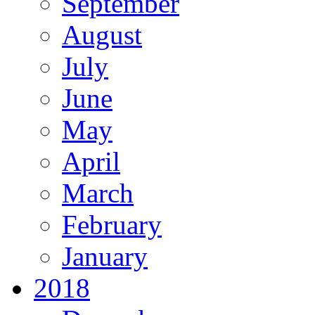
September
August
July
June
May
April
March
February
January
2018