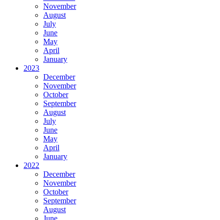
November
August
July
June
May
April
January
2023
December
November
October
September
August
July
June
May
April
January
2022
December
November
October
September
August
June