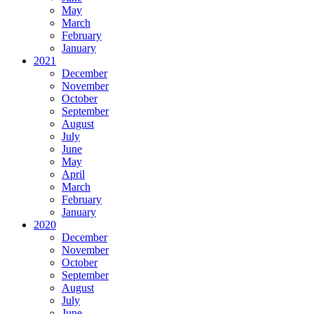
May
March
February
January
2021
December
November
October
September
August
July
June
May
April
March
February
January
2020
December
November
October
September
August
July
June