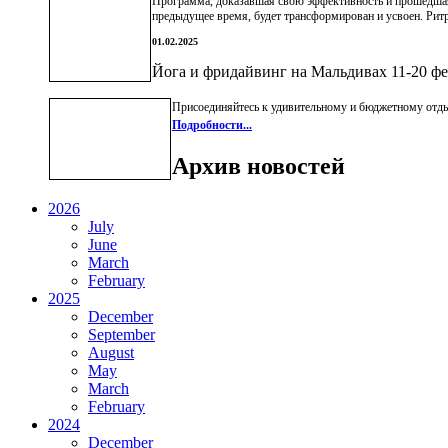
Программа, доказавшая свою эффективность и прошедшая 
предыдущее время, будет трансформирован и усвоен. Ритр
01.02.2025
Йога и фридайвинг на Мальдивах 11-20 ф
Присоединяйтесь к удивительному и бюджетному отдыху
Подробности...
Архив новостей
2026
July
June
March
February
2025
December
September
August
May
March
February
2024
December