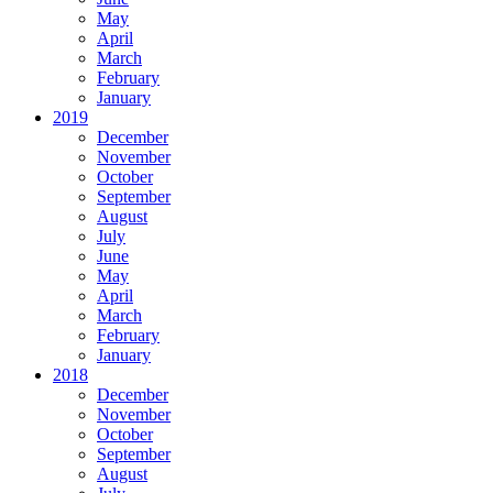
May
April
March
February
January
2019
December
November
October
September
August
July
June
May
April
March
February
January
2018
December
November
October
September
August