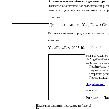
Отличительные особенности данного тура:
комплексное очистительное воздействие на физи
сочетание оздоровительной практики йоги с аюр
27.08.2025
День йоги вместе с YogaFlow в Сев
Встреча в культовом городском пространстве с п
08.05.2025
YogaFlowFest 2025 10-й юбилейный
Если вы устали от
На YogaFlowFest в
— Заниматься його
— Пройти более 40
— Поучаствовать в
— Отправить ребён
— Просто выдохнуть
Подробности...
11.03.2025
Ритрит на Лад
Ежегодная ритритная программа на Ладоге!