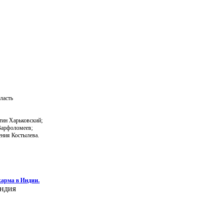
ласть
нтин Харьковский;
Варфоломеев;
ения Костылева.
карма в Индии.
Индия