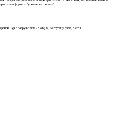
мы с эффектом года непрерывной практики йоги. Весь опыт, накопленный вами за
практики в формате "устойчивого плато".
гией. Тур с погружением - в отдых, на глубину рифа, в себя.