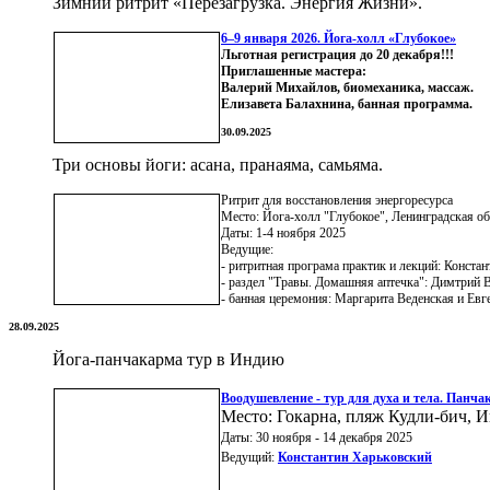
Зимний ритрит «Перезагрузка. Энергия Жизни».
6–9 января 2026. Йога-холл «Глубокое»
Льготная регистрация до 20 декабря!!!
Приглашенные мастера:
Валерий Михайлов, биомеханика, массаж.
Елизавета Балахнина, банная программа.
30.09.2025
Три основы йоги: асана, пранаяма, самьяма.
Ритрит для восстановления энергоресурса
Место: Йога-холл "Глубокое", Ленинградская об
Даты: 1-4 ноября 2025
Ведущие:
- ритритная програма практик и лекций: Конста
- раздел "Травы. Домашняя аптечка": Димтрий 
- банная церемония: Маргарита Веденская и Евг
28.09.2025
Йога-панчакарма тур в Индию
Воодушевление - тур для духа и тела. Панча
Место: Гокарна, пляж Кудли-бич, 
Даты: 30 ноября - 14 декабря 2025
Ведущий:
Константин Харьковский