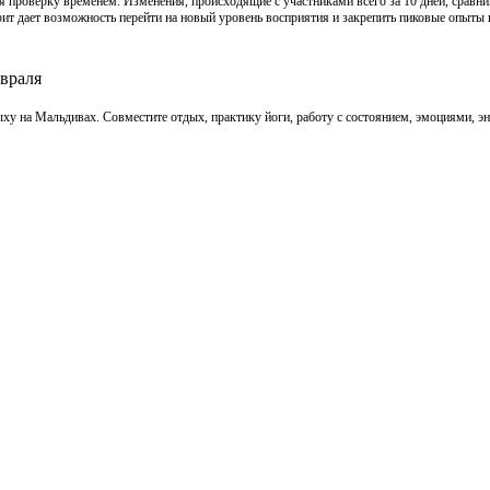
проверку временем. Изменения, происходящие с участниками всего за 10 дней, сравни
ит дает возможность перейти на новый уровень восприятия и закрепить пиковые опыты 
евраля
 на Мальдивах. Совместите отдых, практику йоги, работу с состоянием, эмоциями, энер