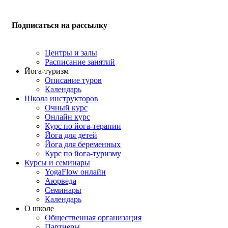
Подписаться на рассылку
Центры и залы
Расписание занятий
Йога-туризм
Описание туров
Календарь
Школа инструкторов
Очный курс
Онлайн курс
Курс по йога-терапии
Йога для детей
Йога для беременных
Курс по йога-туризму
Курсы и семинары
YogaFlow онлайн
Аюрведа
Семинары
Календарь
О школе
Общественная организация
Партнеры