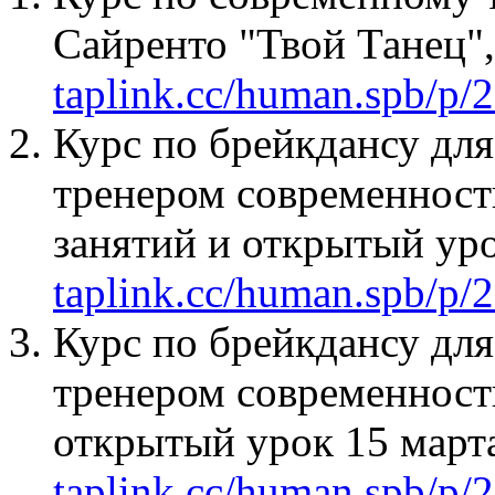
Сайренто "Твой Танец",
taplink.cc/human.spb/p/
Курс по брейкдансу дл
тренером современност
занятий и открытый уро
taplink.cc/human.spb/p/
Курс по брейкдансу дл
тренером современност
открытый урок 15 марта
taplink.cc/human.spb/p/