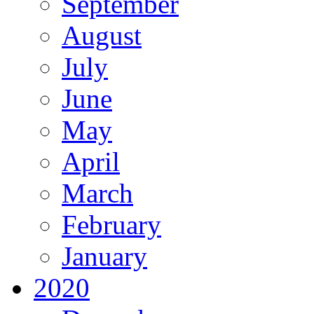
September
August
July
June
May
April
March
February
January
2020