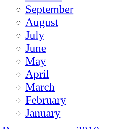
September
August
July
June
May
April
March
February
January