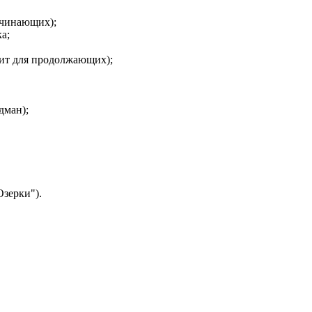
ачинающих);
а;
дит для продолжающих);
дман);
Озерки").