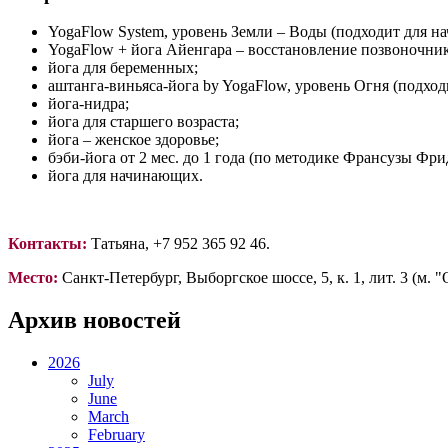
YogaFlow System, уровень Земли – Воды (подходит для н
YogaFlow + йога Айенгара – восстановление позвоночник
йога для беременных;
аштанга-виньяса-йога by YogaFlow, уровень Огня (подхо
йога-нидра;
йога для старшего возраста;
йога – женское здоровье;
бэби-йога от 2 мес. до 1 года (по методике Франсузы Фри
йога для начинающих.
Контакты:
Татьяна, +7 952 365 92 46.
Место:
Санкт-Петербург, Выборгское шоссе, 5, к. 1, лит. 3 (м. "
Архив новостей
2026
July
June
March
February