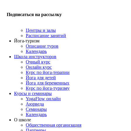
Подписаться на рассылку
Центры и залы
Расписание занятий
Йога-туризм
Описание туров
Календарь
Школа инструкторов
Очный курс
Онлайн курс
Курс по йога-терапии
Йога для детей
Йога для беременных
Курс по йога-туризму
Курсы и семинары
YogaFlow онлайн
Аюрведа
Семинары
Календарь
О школе
Общественная организация
Партнеры