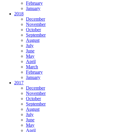
February
January
2018
December
November
October
September
August
July
June
May
April
March
February
January
2017
December
November
October
September
August
July
June
May
April