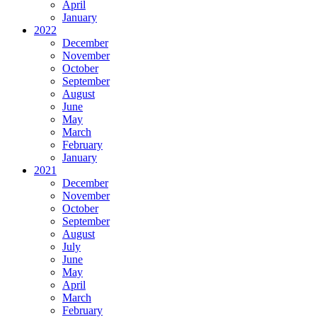
April
January
2022
December
November
October
September
August
June
May
March
February
January
2021
December
November
October
September
August
July
June
May
April
March
February