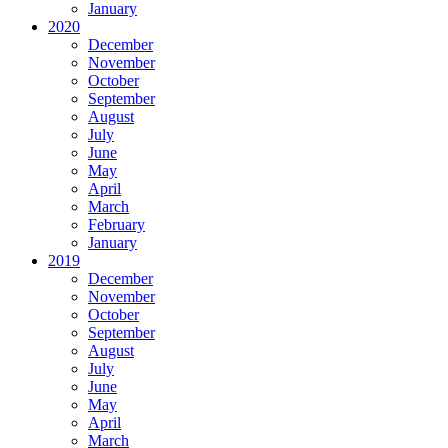
January
2020
December
November
October
September
August
July
June
May
April
March
February
January
2019
December
November
October
September
August
July
June
May
April
March