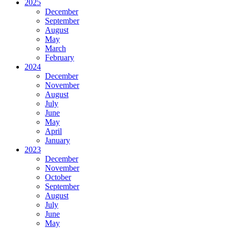
2025
December
September
August
May
March
February
2024
December
November
August
July
June
May
April
January
2023
December
November
October
September
August
July
June
May