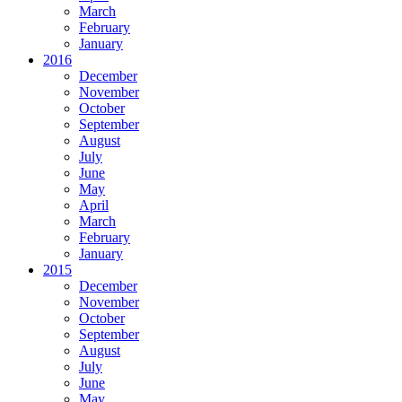
March
February
January
2016
December
November
October
September
August
July
June
May
April
March
February
January
2015
December
November
October
September
August
July
June
May