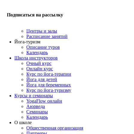
Подписаться на рассылку
Центры и залы
Расписание занятий
Йога-туризм
Описание туров
Календарь
Школа инструкторов
Очный курс
Онлайн курс
Курс по йога-терапии
Йога для детей
Йога для беременных
Курс по йога-туризму
Курсы и семинары
YogaFlow онлайн
Аюрведа
Семинары
Календарь
О школе
Общественная организация
Партнеры