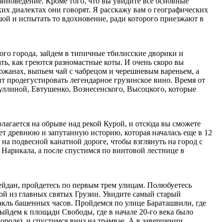
зиноведение. Кроме того, что вы увидите все основные
аких диалектах они говорят. Я расскажу вам о географических
шой и испытать то вдохновение, ради которого приезжают в
ого города, зайдем в типичные тбилисские дворики и
ть, как греются разномастные коты. И очень скоро вы
рожанах, выпьем чай с чабрецом и черешневым вареньем, а
оит продегустировать легендарное грузинское вино. Время от
уллиной, Евтушенко, Вознесенского, Высоцкого, которые
агается на обрыве над рекой Курой, и отсюда вы сможете
ет древнюю и запутанную историю, которая началась еще в 12
на подвесной канатной дороге, чтобы взглянуть на город с
Нарикала, а после спустимся по винтовой лестнице в
йдан, пройдетесь по первым трем улицам. Полюбуетесь
ой из главных святых Грузии. Увидите самый старый
акль башенных часов. Пройдемся по улице Бараташвили, где
ыйдем к площади Свободы, где в начале 20-го века было
роде), и спустимся вниз на трамвае. А в завершении