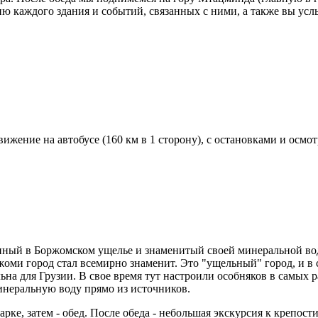
рию каждого здания и событий, связанных с ними, а также вы ус
ижение на автобусе (160 км в 1 сторону), с остановками и осмо
нный в Боржомском ущелье и знаменитый своей минеральной вод
ми город стал всемирно знаменит. Это "ущельный" город, и в с
на для Грузии. В свое время тут настроили особняков в самых р
инеральную воду прямо из источников.
ке, затем - обед. После обеда - небольшая экскурсия к крепост