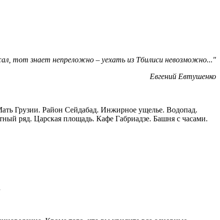
ал, тот знает непреложно
–
уехать из Тбилиси невозможно..."
Евгений Евтушенко
Мать Грузии. Район Сейдабад. Инжирное ущелье. Водопад.
тный ряд. Царская площадь. Кафе Габриадзе. Башня с часами.
а