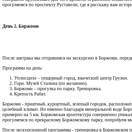
прогуляемся по проспекту Руставели, где я расскажу вам исто
День 2. Боржоми
После завтрака мы отправимся на экскурсию в Боржоми, передв
Программа на день:
Уплисцихе – пещерный город, языческий центр Грузии.
Гори. Музей Сталина (по желанию).
Боржоми – прогулка по парку. Тренировка.
Крепость Рабат.
Боржоми - приятный, курортный, зеленый городок, расположе
целебный климат. Но именно благодаря минеральной воде Боржо
примерно на 5 км. Боржомская архитектура совершенно уникаль
прогуляемся по прекрасному Боржомскому парку, попробуем м
После экскурсионной программы - тренировка в Боржомском пар