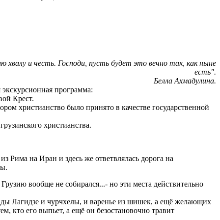
 хвалу и честь. Господи, пусть будет это вечно так, как ныне
есть".
Белла Ахмадулина.
я экскурсионная программа:
вой Крест.
тором христианство было принято в качестве государственной
 грузинского христианства.
з Рима на Иран и здесь же ответвлялась дорога на
мы.
Грузию вообще не собирался...- но эти места действительно
ады Лагидзе и чурчхелы, и варенье из шишек, а ещё желающих
м, кто его выпьет, а ещё он безостановочно травит