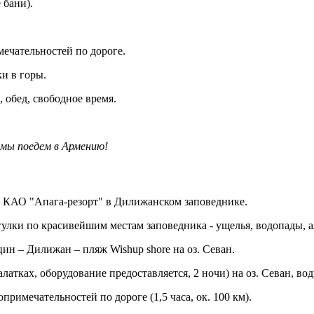
 бани).
ечательностей по дороге.
и в горы.
, обед, свободное время
.
 мы поедем в Армению!
 – КАО "Апага-резорт" в Дилижанском заповеднике.
огулки по красивейшим местам заповедника - ущелья, водопады, 
ин – Дилижан – пляж Wishup shore на оз. Севан.
палатках, оборудование предоставляется, 2 ночи) на оз. Севан, 
опримечательностей по дороге (1,5 часа, ок. 100 км).