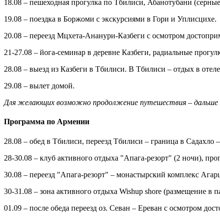
18.08
–
пешеходная прогулка по Тбилиси,
Абанотубани (серные
19.08
–
поездка в Боржоми с экскурсиями в Гори и Уплисцихе.
20.08
–
переезд Мцхета-Ананури-Казбеги с осмотром достоприм
21-27.08
–
йога-семинар в деревне Казбеги, радиальные прогулк
28.08
–
выезд из Казбеги в Тбилиси. В Тбилиси
–
отдых в отеле
29.08 – вылет домой.
Для желающих возможно продолжение путешествия
–
дальше
Программа по Армении
28.08 – обед в Тбилиси, переезд Тбилиси – граница в Садахло
28-30.08 – клуб активного отдыха "Апага-резорт" (2 ночи), пр
30.08 – переезд "Апага-резорт" – монастырский комплекс Агарц
30-31.08 – зона активного отдыха Wishup shore (размещение в 
01.09 – после обеда переезд оз. Севан – Ереван с осмотром дост