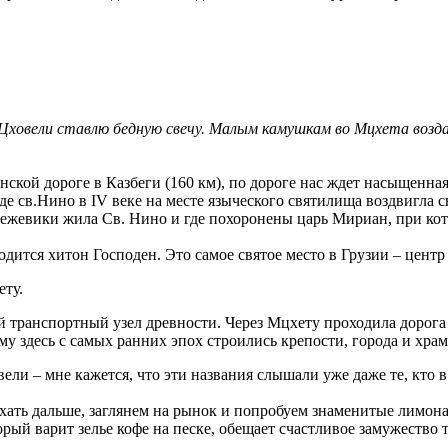
-Цховели
ставлю бедную свечу. Малым камушкам во Мцхета воздаю
ской дороге в Казбеги (160 км), по дороге нас ждет насыщенна
де св.Нино в IV веке на месте языческого святилища воздвигла с
м ежевики жила Св. Нино и где похоронены царь Мириан, при ко
одится хитон Господен. Это самое святое место в Грузии – центр
ету.
 транспортный узел древности. Через Мцхету проходила дорога и
му здесь с самых ранних эпох строились крепости, города и хра
ли – мне кажется, что эти названия слышали уже даже те, кто в 
ехать дальше, заглянем на рынок и попробуем знаменитые лимон
ый варит зелье кофе на песке, обещает счастливое замужество те