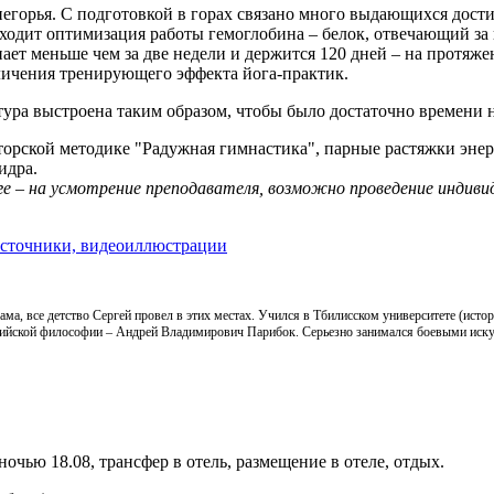
негорья. С подготовкой в горах связано много выдающихся дости
одит оптимизация работы гемоглобина – белок, отвечающий за п
ает меньше чем за две недели и держится 120 дней – на протяже
личения тренирующего эффекта йога-практик.
тура выстроена таким образом, чтобы было достаточно времени
орской методике "Радужная гимнастика", парные растяжки энер
идра.
ге
–
на усмотрение преподавателя, возможно проведение индиви
 источники, видеоиллюстрации
 мама, все детство Сергей провел в этих местах. Учился в Тбилисском университете (ис
дийской философии – Андрей Владимирович Парибок. Серьезно занимался боевыми искус
очью 18.08, трансфер в отель, размещение в отеле, отдых.