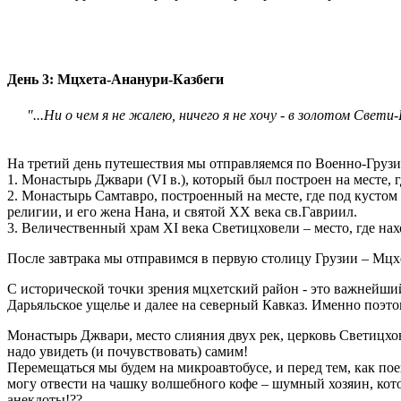
День 3: Мцхета-Ананури-Казбеги
"...Ни о чем я не жалею, ничего я не хочу - в золотом Свети
На третий день путешествия мы отправляемся по Военно-Грузин
1. Монастырь Джвари (VI в.), который был построен на месте, г
2. Монастырь Самтавро, построенный на месте, где под кусто
религии, и его жена Нана, и святой XX века св.Гавриил.
3. Величественный храм XI века Светицховели – место, где нах
После завтрака мы отправимся в первую столицу Грузии – Мцх
С исторической точки зрения мцхетский район - это важнейший
Дарьяльское ущелье и далее на северный Кавказ. Именно поэто
Монастырь Джвари, место слияния двух рек, церковь Светицхове
надо увидеть (и почувствовать) самим!
Перемещаться мы будем на микроавтобусе, и перед тем, как по
могу отвести на чашку волшебного кофе – шумный хозяин, котор
анекдоты!??