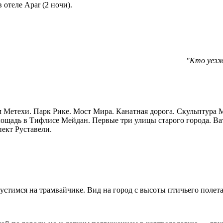
 отеле Apar (2 ночи).
"Кто уезж
ам Метехи. Парк Рике.
Мост Мира.
Канатная дорога. Скульптура 
площадь в Тифлисе Мейдан. Первые три улицы старого города. Ва
ект Руставели.
пустимся на трамвайчике. Вид на город с высоты птичьего полет