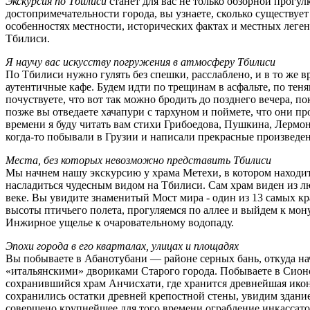
Экскурсия по Тбилиси
станет для вас не только обзорной прогу
достопримечательности города, вы узнаете, сколько существует
особенностях местности, исторических фактах и местных леген
Тбилиси.
Я научу вас искусству погружения в атмосферу Тбилиси
По Тбилиси нужно гулять без спешки, расслаблено, и в то же 
аутентичные кафе. Будем идти по трещинам в асфальте, по теня
почуствуете, что вот так можно бродить до позднего вечера, п
позже вы отведаете хачапури с тархуном и поймете, что они про
времени я буду читать вам стихи Грибоедова, Пушкина, Лермо
когда-то побывали в Грузии и написали прекрасные произведен
Места, без которых невозможно представить Тбилиси
Мы начнем нашу экскурсию у храма Метехи, в котором находи
насладиться чудесным видом на Тбилиси. Сам храм виден из л
веке. Вы увидите знаменитый Мост мира - один из 13 самых кр
высоты птичьего полета, прогуляемся по аллее и выйдем к мон
Инжирное ущелье к очаровательному водопаду.
Эпохи города в его кварталах, улицах и площадях
Вы побываете в Абанотубани — районе серных бань, откуда н
«итальянскими» двориками Старого города. Побываете в Сионс
сохранившийся храм Анчисхати, где хранится древнейшая икона
сохранились остатки древней крепостной стены, увидим здани
совершено крупнейшее для того времени ограбление инкассатор