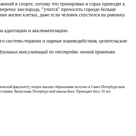
жений в спорте, потому что тренировки в горах приводят к
еренос кислорода, "учится" преносить гораздо больше
нии жизни клетки, даже если человек спустился на равнину.
 на адаптацию и акклиматизацию.
го-системо-терапии и парные взаимодействия, целительские
дуальных консультаций по отстройке личной практики
торический факультет), второе высшее образование получил в Санкт-Петербургском
ствами. Выпускник Петербургской школы йоги. Преподает йогу 10 лет.