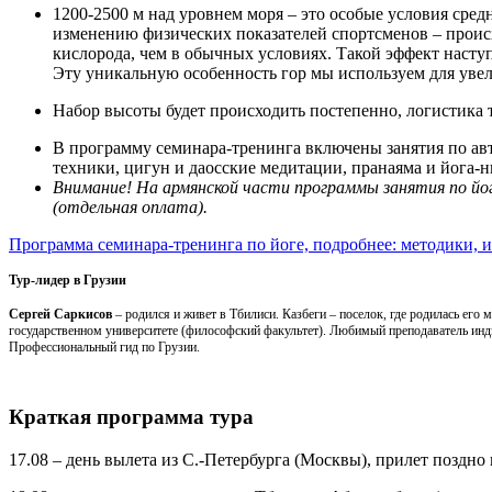
1200-2500 м над уровнем моря – это особые условия сред
изменению физических показателей спортсменов – происх
кислорода, чем в обычных условиях. Такой эффект наступ
Эту уникальную особенность гор мы используем для уве
Набор высоты будет происходить постепенно, логистика 
В программу семинара-тренинга включены занятия по авт
техники, цигун и даосские медитации, пранаяма и йога-н
Внимание! На армянской части программы занятия по йо
(отдельная оплата).
Программа семинара-тренинга по йоге, подробнее: методики,
Тур-лидер в Грузии
Сергей Саркисов
– родился и живет в Тбилиси. Казбеги – поселок, где родилась его
государственном университете (философский факультет). Любимый преподаватель ин
Профессиональный гид по Грузии.
Краткая программа тура
17.08
–
день вылета из С.-Петербурга (Москвы), прилет поздно н