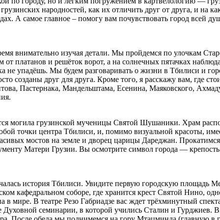
лкой по городу, но и легким погружением в картвелологию — гру
 грузинских народностей, как их отличить друг от друга, и на к
дах. А самое главное – помогу вам почувствовать город всей ду
время внимательно изучая детали. Мы пройдемся по улочкам Стар
м от платанов и решёток ворот, а на солнечных пятачках наблюда
ока не упадёшь. Мы будем разговаривать о жизни в Тбилиси и го
сто созданы друг для друга. Кроме того, я расскажу вам, где ст
нтова, Пастернака, Мандельштама, Есенина, Маяковского, Ахмад
ия.
тся могила грузинской мученицы Святой Шушаники. Храм распол
юбой точки центра Тбилиси, и, помимо визуальной красоты, име
асивых мостов на земле и дворец царицы Дареджан. Прокатимся 
ументу Матери Грузии. Вы осмотрите символ города — крепость 
ачалась история Тбилиси. Увидите первую городскую площадь Ме
ком кафедральном соборе, где хранится крест Святой Нино, одн
 в мире. В театре Резо Габриадзе вас ждет трёхминутный спект
е Духовной семинарии, в которой учились Сталин и Гурджиев. В
а. После обеда мы поднимемся на гору Мтацминда (главную в го