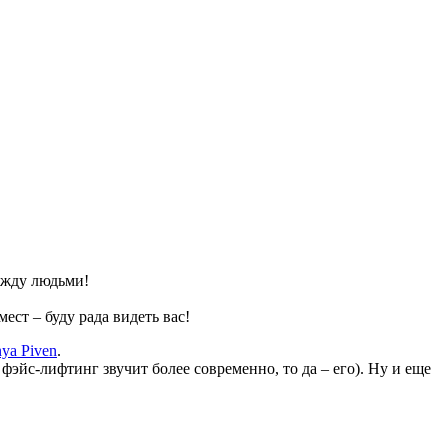
между людьми!
ест – буду рада видеть вас!
nya Piven
.
фэйс-лифтинг звучит более современно, то да – его). Ну и еще