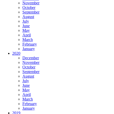
November
October
September
August
July
June
May
April
March
February
January
2020
December
November
October
September
August
July
June
May
April
March
February
January
2019