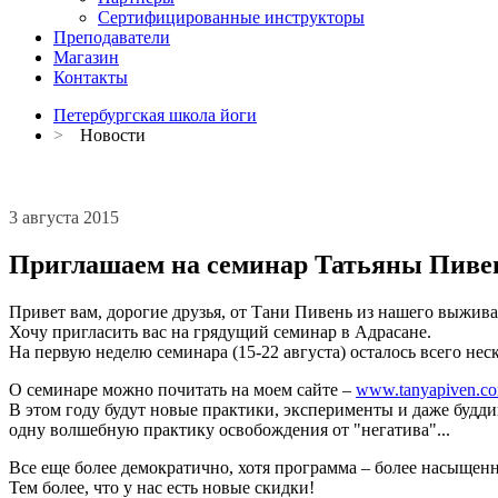
Сертифицированные инструкторы
Преподаватели
Магазин
Контакты
Петербургская школа йоги
>
Новости
3 августа 2015
Приглашаем на семинар Татьяны Пивен
Привет вам, дорогие друзья, от Тани Пивень из нашего выжива
Хочу пригласить вас на грядущий семинар в Адрасане.
На первую неделю семинара (15-22 августа) осталось всего неск
О семинаре можно почитать на моем сайте –
www.tanyapiven.c
В этом году будут новые практики, эксперименты и даже буддий
одну волшебную практику освобождения от "негатива"...
Все еще более демократично, хотя программа – более насыщен
Тем более, что у нас есть новые скидки!