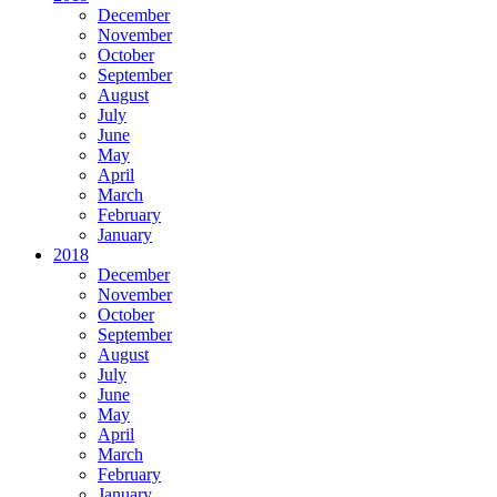
December
November
October
September
August
July
June
May
April
March
February
January
2018
December
November
October
September
August
July
June
May
April
March
February
January