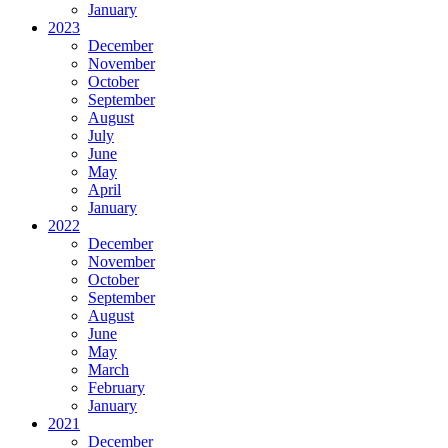
January
2023
December
November
October
September
August
July
June
May
April
January
2022
December
November
October
September
August
June
May
March
February
January
2021
December