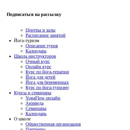
Подписаться на рассылку
Центры и залы
Расписание занятий
Йога-туризм
Описание туров
Календарь
Школа инструкторов
Очный курс
Онлайн курс
Курс по йога-терапии
Йога для детей
Йога для беременных
Курс по йога-туризму
Курсы и семинары
YogaFlow онлайн
Аюрведа
Семинары
Календарь
О школе
Общественная организация
Партнеры