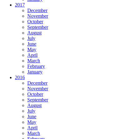
2017
December
November
October
September
August
July
June
May
April
March
February
January
2016
December
November
October
September
August
July
June
May
April
March
February