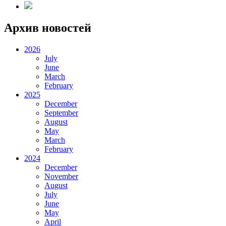
Архив новостей
2026
July
June
March
February
2025
December
September
August
May
March
February
2024
December
November
August
July
June
May
April