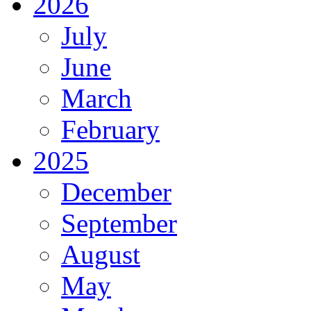
2026
July
June
March
February
2025
December
September
August
May