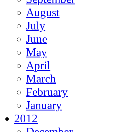
August
July
June
May
April
March
February
January
2012
December