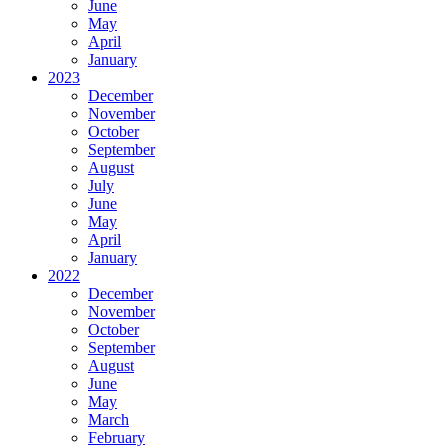
June
May
April
January
2023
December
November
October
September
August
July
June
May
April
January
2022
December
November
October
September
August
June
May
March
February