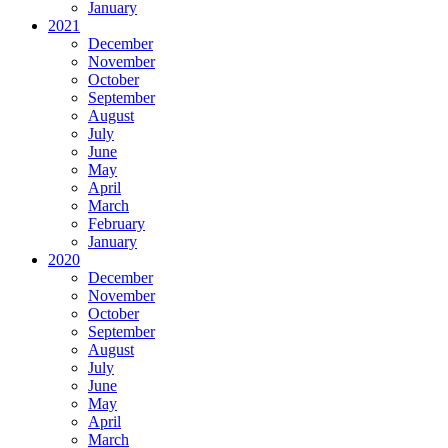
January
2021
December
November
October
September
August
July
June
May
April
March
February
January
2020
December
November
October
September
August
July
June
May
April
March