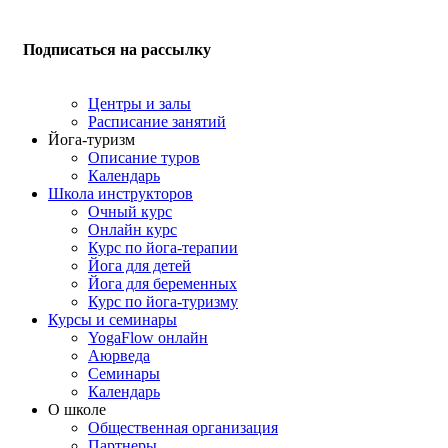
Подписаться на рассылку
Центры и залы
Расписание занятий
Йога-туризм
Описание туров
Календарь
Школа инструкторов
Очный курс
Онлайн курс
Курс по йога-терапии
Йога для детей
Йога для беременных
Курс по йога-туризму
Курсы и семинары
YogaFlow онлайн
Аюрведа
Семинары
Календарь
О школе
Общественная организация
Партнеры