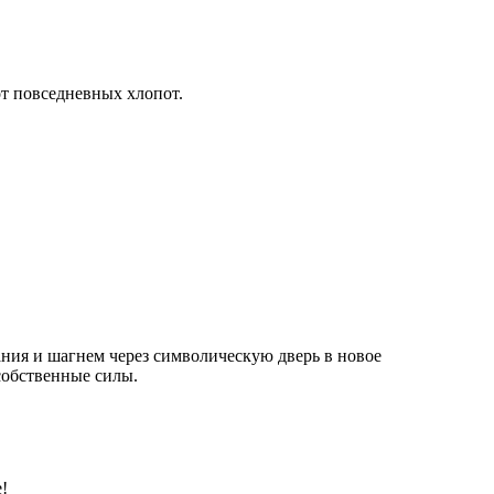
от повседневных хлопот.
лания и шагнем через символическую дверь в новое
собственные силы.
!