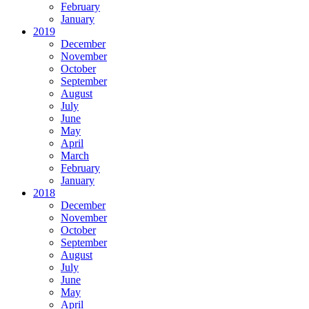
February
January
2019
December
November
October
September
August
July
June
May
April
March
February
January
2018
December
November
October
September
August
July
June
May
April