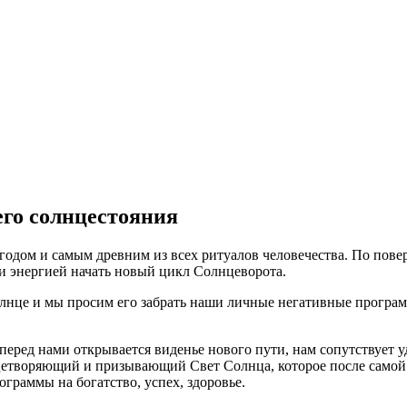
его солнцестояния
одом и самым древним из всех ритуалов человечества. По поверь
 и энергией начать новый цикл Солнцеворота.
лнце и мы просим его забрать наши личные негативные програм
ред нами открывается виденье нового пути, нам сопутствует уд
ицетворяющий и призывающий Свет Солнца, которое после самой
граммы на богатство, успех, здоровье.