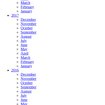
March
February
January
2017
December
November
October
September
August
July
June
May
April
March
February
January
2016
December
November
October
September
August
July
June
May