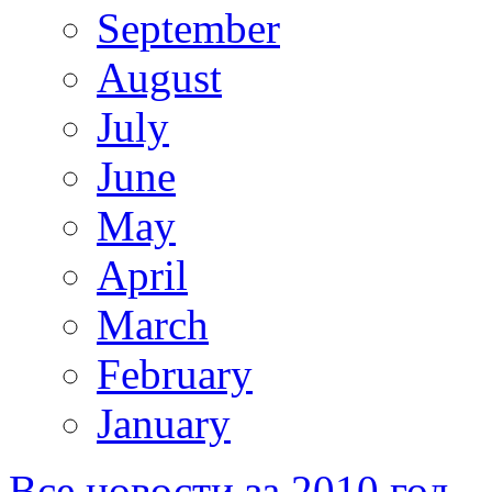
September
August
July
June
May
April
March
February
January
Все новости за 2010 год