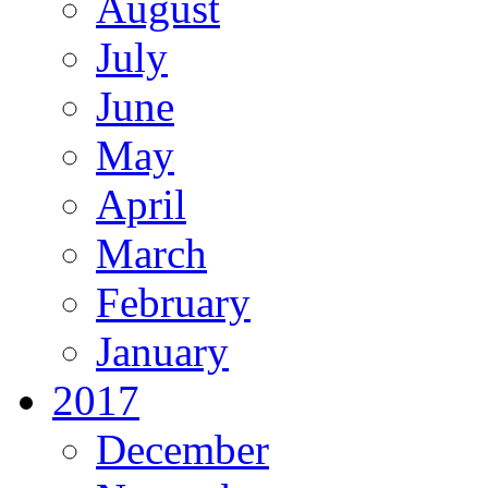
August
July
June
May
April
March
February
January
2017
December