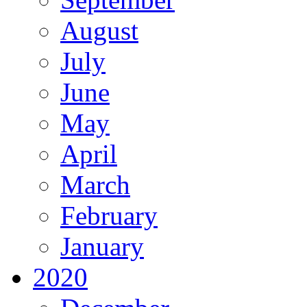
August
July
June
May
April
March
February
January
2020