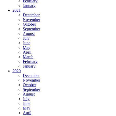
February
January
2021
December
November
October
September
August
July
June
May
April
March
February
January
2020
December
November
October
September
August
July
June
May
April