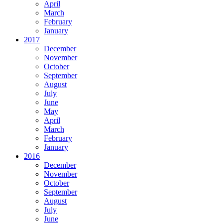
April
March
February
January
2017
December
November
October
September
August
July
June
May
April
March
February
January
2016
December
November
October
September
August
July
June