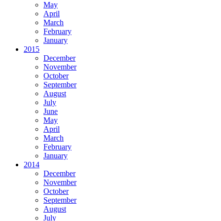
May
April
March
February
January
2015
December
November
October
September
August
July
June
May
April
March
February
January
2014
December
November
October
September
August
July