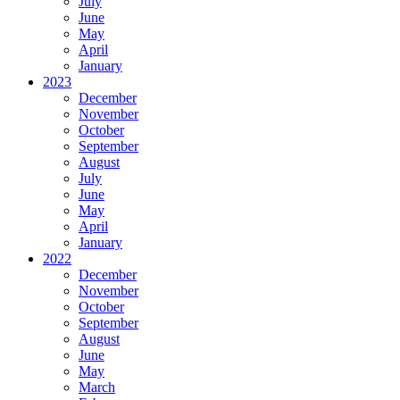
July
June
May
April
January
2023
December
November
October
September
August
July
June
May
April
January
2022
December
November
October
September
August
June
May
March