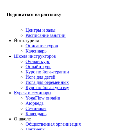
Подписаться на рассылку
Центры и залы
Расписание занятий
Йога-туризм
Описание туров
Календарь
Школа инструкторов
Очный курс
Онлайн курс
Курс по йога-терапии
Йога для детей
Йога для беременных
Курс по йога-туризму
Курсы и семинары
YogaFlow онлайн
Аюрведа
Семинары
Календарь
О школе
Общественная организация
Партнеры