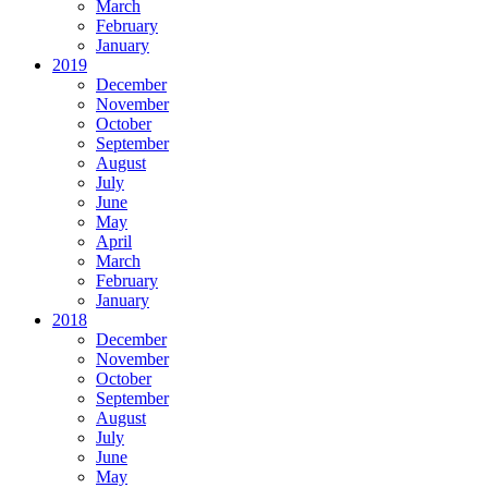
March
February
January
2019
December
November
October
September
August
July
June
May
April
March
February
January
2018
December
November
October
September
August
July
June
May