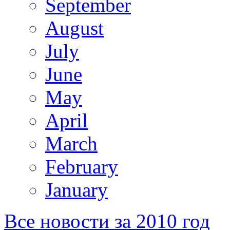
September
August
July
June
May
April
March
February
January
Все новости за 2010 год