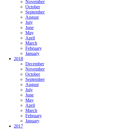
November
October
September
August
July
June
May
April
March
February
January
2018
December
November
October
September
August
July
June
May
April
March
February
January
2017