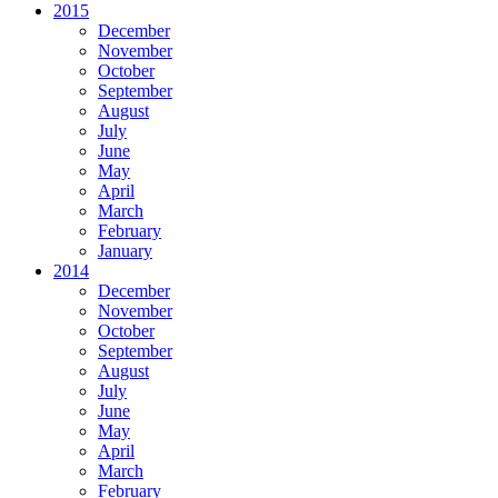
2015
December
November
October
September
August
July
June
May
April
March
February
January
2014
December
November
October
September
August
July
June
May
April
March
February