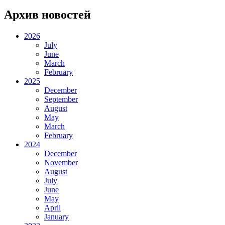
Архив новостей
2026
July
June
March
February
2025
December
September
August
May
March
February
2024
December
November
August
July
June
May
April
January