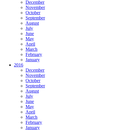
December
November
October
September
August
July
June
May
April
March
February
January
2016
December
November
October
September
August
July
June
May
April
March
February
January