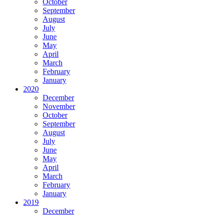
October
September
August
July
June
May
April
March
February
January
2020
December
November
October
September
August
July
June
May
April
March
February
January
2019
December