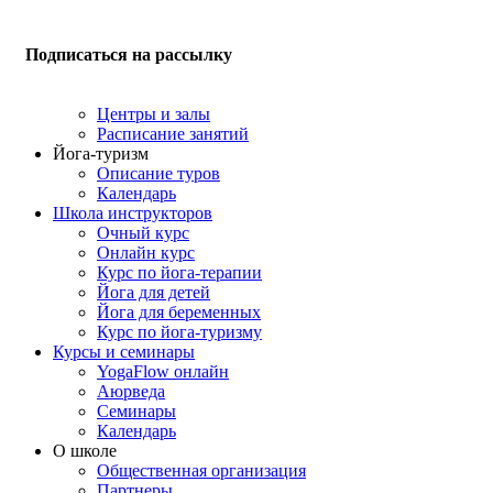
Подписаться на рассылку
Центры и залы
Расписание занятий
Йога-туризм
Описание туров
Календарь
Школа инструкторов
Очный курс
Онлайн курс
Курс по йога-терапии
Йога для детей
Йога для беременных
Курс по йога-туризму
Курсы и семинары
YogaFlow онлайн
Аюрведа
Семинары
Календарь
О школе
Общественная организация
Партнеры