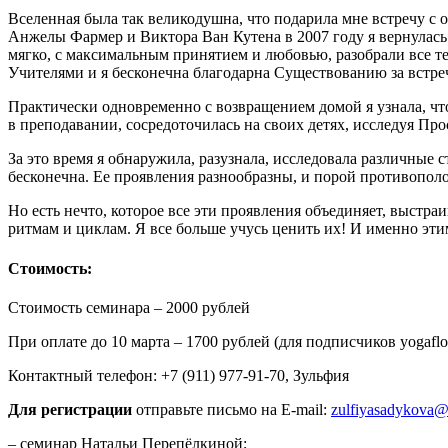
Вселенная была так великодушна, что подарила мне встречу с
Анжелы Фармер и Виктора Ван Кутена в 2007 году я вернулась 
мягко, с максимальным принятием и любовью, разобрали все те 
Учителями и я бесконечна благодарна Существованию за встре
Практически одновременно с возвращением домой я узнала, что 
в преподавании, сосредоточилась на своих детях, исследуя Пр
За это время я обнаружила, разузнала, исследовала различные 
бесконечна. Ее проявления разнообразны, и порой противопол
Но есть нечто, которое все эти проявления объединяет, выстр
ритмам и циклам. Я все больше учусь ценить их! И именно этим
Стоимость:
Стоимость семинара – 2000 рублей
При оплате до 10 марта – 1700 рублей (для подписчиков yogafl
Контактный телефон: +7 (911) 977-91-70, Зульфия
Для регистрации
отправьте письмо на E-mail:
zulfiyasadykova
– семинар Натальи Перепёлкиной;