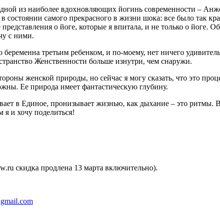
 одной из наиболее вдохновляющих йогинь современности – Анж
в состоянии самого прекрасного в жизни шока: все было так крас
представления о йоге, которые я впитала, и не только о йоге. О
чу с ними.
беременна третьим ребенком, и по-моему, нет ничего удивительн
остранство Женственности больше изнутри, чем снаружи.
стороны женской природы, но сейчас я могу сказать, что это пр
ожны. Ее природа имеет фантастическую глубину.
аивает в Единое, пронизывает жизнью, как дыхание – это ритмы.
 я и хочу поделиться!
ow.ru скидка продлена 13 марта включительно).
@gmail.com