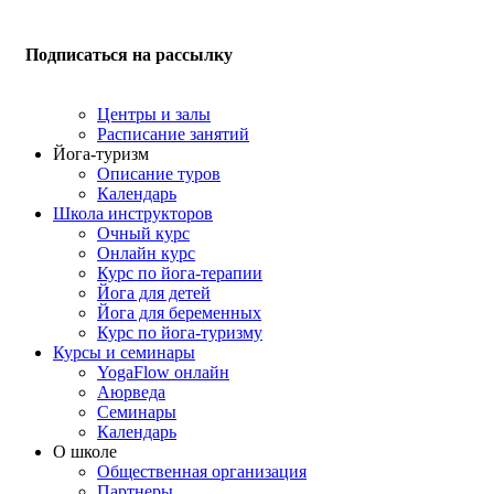
Подписаться на рассылку
Центры и залы
Расписание занятий
Йога-туризм
Описание туров
Календарь
Школа инструкторов
Очный курс
Онлайн курс
Курс по йога-терапии
Йога для детей
Йога для беременных
Курс по йога-туризму
Курсы и семинары
YogaFlow онлайн
Аюрведа
Семинары
Календарь
О школе
Общественная организация
Партнеры