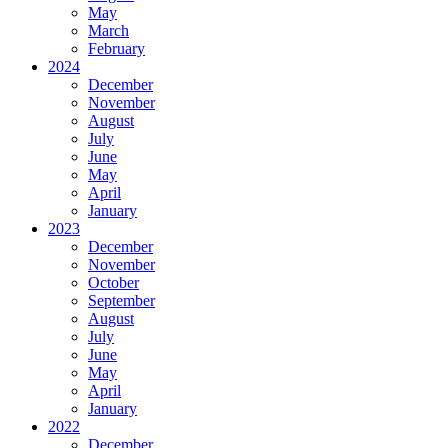
May
March
February
2024
December
November
August
July
June
May
April
January
2023
December
November
October
September
August
July
June
May
April
January
2022
December