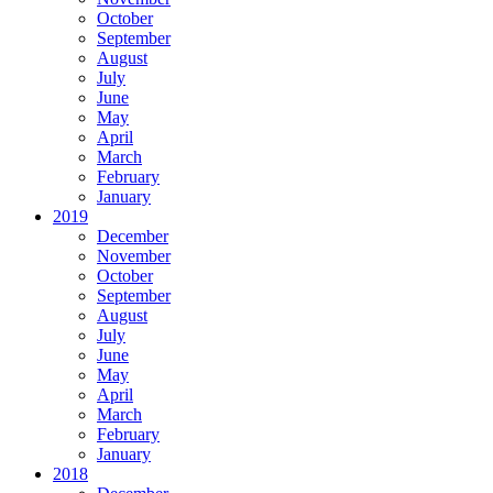
October
September
August
July
June
May
April
March
February
January
2019
December
November
October
September
August
July
June
May
April
March
February
January
2018