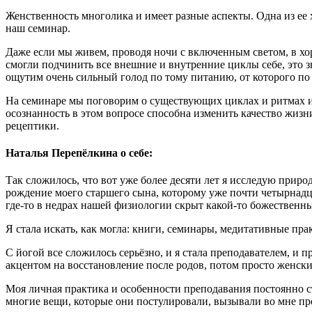
Женственность многолика и имеет разные аспекты. Одна из ее 
наш семинар.
Даже если мы живем, проводя ночи с включенным светом, в хоро
смогли подчинить все внешние и внутренние циклы себе, это зн
ощутим очень сильный голод по тому питанию, от которого по
На семинаре мы поговорим о существующих циклах и ритмах и
осознанность в этом вопросе способна изменить качество жизн
рецептики.
Наталья Перепёлкина о себе:
Так сложилось, что вот уже более десяти лет я исследую прир
рождение моего старшего сына, которому уже почти четырнадца
где-то в недрах нашей физиологии скрыт какой-то божественный
Я стала искать, как могла: книги, семинары, медитативные пра
С йогой все сложилось серьёзно, и я стала преподавателем, и
акцентом на восстановление после родов, потом просто женски
Моя личная практика и особенности преподавания постоянно ст
многие вещи, которые они постулировали, вызывали во мне проте