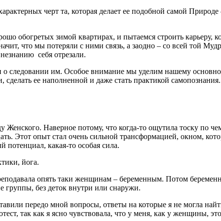
характерных черт та, которая делает ее подобной самой Природе
шо обогретых зимой квартирах, и пытаемся строить карьеру, когд
ачит, что мы потеряли с ними связь, а заодно – со всей той Му
 незнанию себя отрезали.
 о следовании им. Особое внимание мы уделим нашему основно
и, сделать ее наполненной и даже стать практикой самопознания
оду Женского. Наверное потому, что когда-то ощутила тоску по 
ть. Этот опыт стал очень сильной трансформацией, окном, кото
 потенциал, какая-то особая сила.
ктики, йога.
 преподавала опять таки женщинам – беременным. Потом беременн
е группы, без деток внутри или снаружи.
авили передо мной вопросы, ответы на которые я не могла найти
ст, так как я ясно чувствовала, что у меня, как у женщины, это 