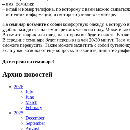
– имя, фамилия;
– e-mail и номер телефона, по которому с вами можно связаться;
– источник информации, из которого узнали о семинаре.
На семинар
возьмите с собой
комфортную одежду, в которую вы
удобно находиться на семинаре пять часов на полу. Можете так
Возьмите коврик или плед, на котором вы будете сидеть. В зале
В середине семинара будет перерыв на чай 20-30 минут. Чаем мы
сможете перекусить. Также можете захватить с собой бутылочк
Если у вас возникают еще вопросы, то звоните, пишите Зульфие,
До встречи на семинаре!
Архив новостей
2026
July
June
March
February
2025
December
September
August