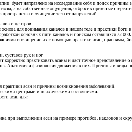
пии, будет направлено на исследование себя и поиск причины за
гнозы, а на собственные ощущения, отбросив принятые стереот
о пространства и очищение тела от напряжений.
алов и центров.
снова для понимания каналов в нашем теле и практики йоги в 
оработкой основных пяти каналов и поиском оставшихся 72 000.
ояниями и очищение их с помощью практики асан, пранаямы, йо
, суставов рук и ног.
 корректно практиковать асаны и даст точное представление о 
ов. Анатомия и физиология движения в них. Причины и виды по
 практики асан и причины возникновения заболеваний.
ческими центрами и психическими состояниями.
сти асан для:
ика при выполнении асан на примере прогибов, наклонов и скру