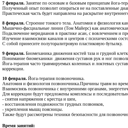
7 февраля.
Занятие по основам и базовым принципам йога-тера
Полученный опыт позволит опираться не на поставленные диа
Практическая часть будет направлена на раскрытие внутреннег
8 февраля.
Строение тонкого тела. Анатомия и физиология кан
Мышечно-фасциальные линии (Том Майерс) как анатомическая о
Подключение меридианов в практике асан, с вовлечением и пр
Изучение взаимосвязи каналов и центров с психическими сост
С собой принесите полуторалитровую пластиковую бутылку.
9 февраля.
Биомеханика движения костей таза и грудной клетки
Понимание биомеханики движения суставов рук и ног позволит
Йога-терапия часто травмируемых коленных и локтевых сустав
коррекции.
10 февраля.
Йога-терапия позвоночника.
Анатомия и физиология позвоночника.Причины травм во время
Взаимосвязь позвоночника с внутренними органами, энергети
Для коррекции будут предложены комплексы и последовательно
- снятия напряжения с крестца и шеи,
- восстановления подвижности грудных позвонков,
- укрепления мышц поясницы.
Также будут рассмотрены техники безопасности для позвоночн
Время занятий: