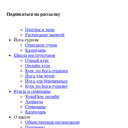
Подписаться на рассылку
Центры и залы
Расписание занятий
Йога-туризм
Описание туров
Календарь
Школа инструкторов
Очный курс
Онлайн курс
Курс по йога-терапии
Йога для детей
Йога для беременных
Курс по йога-туризму
Курсы и семинары
YogaFlow онлайн
Аюрведа
Семинары
Календарь
О школе
Общественная организация
Партнеры