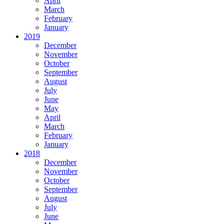
April
March
February
January
2019
December
November
October
September
August
July
June
May
April
March
February
January
2018
December
November
October
September
August
July
June