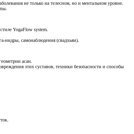
болевания не только на телесном, но и ментальном уровне.
ипы.
стиле YogaFlow system.
га-нидры, самонаблюдения (свадхьяи).
геометрии асан.
вреждения этих суставов, техники безопасности и способы
ток.