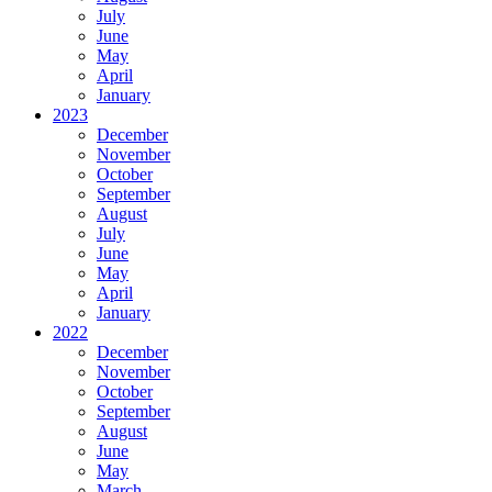
July
June
May
April
January
2023
December
November
October
September
August
July
June
May
April
January
2022
December
November
October
September
August
June
May
March