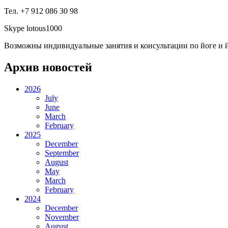
Тел. +7 912 086 30 98
Skype lotous1000
Возможны индивидуальные занятия и консультации по йоге и й
Архив новостей
2026
July
June
March
February
2025
December
September
August
May
March
February
2024
December
November
August