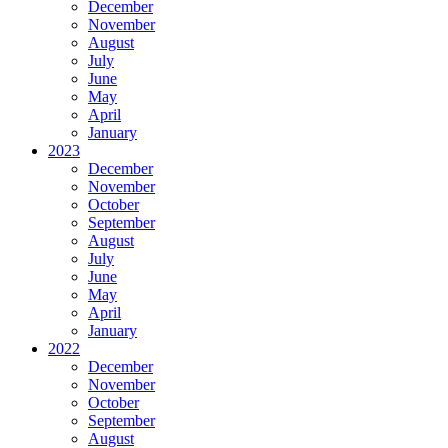
December
November
August
July
June
May
April
January
2023
December
November
October
September
August
July
June
May
April
January
2022
December
November
October
September
August