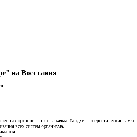
ре" на Восстания
ги
енних органов – прана-вьяяма, бандхи – энергетические замки.
изация всех систем организма.
имания.