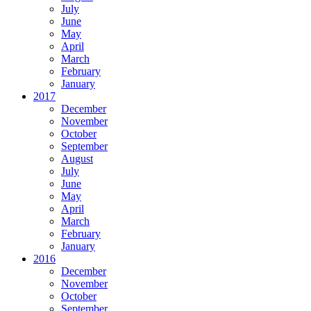
July
June
May
April
March
February
January
2017
December
November
October
September
August
July
June
May
April
March
February
January
2016
December
November
October
September