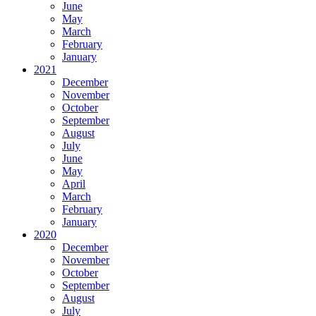
June
May
March
February
January
2021
December
November
October
September
August
July
June
May
April
March
February
January
2020
December
November
October
September
August
July