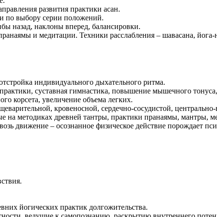
е.
направления развития практики асан.
и по выбору серии положений.
бы назад, наклоны вперед, балансировки.
пранаямы и медитации. Техники расслабления – шавасана, йога-
 отстройка индивидуального дыхательного ритма.
рактики, суставная гимнастика, повышение мышечного тонуса, п
го корсета, увеличение объема легких.
щеварительной, кровеносной, сердечно-сосудистой, центрально-
 на методиках древней тантры, практики пранаямы, мантры, м
квозь движение – осознанное физическое действие порождает пс
ствия.
вних йогических практик долгожительства.
стности, ведущие к самопознанию, раскрытию внутреннего потен