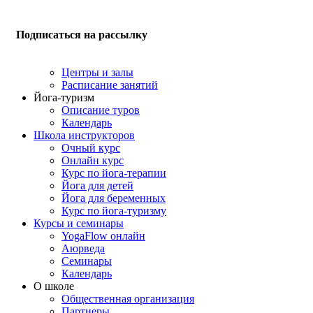
Подписаться на рассылку
Центры и залы
Расписание занятий
Йога-туризм
Описание туров
Календарь
Школа инструкторов
Очный курс
Онлайн курс
Курс по йога-терапии
Йога для детей
Йога для беременных
Курс по йога-туризму
Курсы и семинары
YogaFlow онлайн
Аюрведа
Семинары
Календарь
О школе
Общественная организация
Партнеры