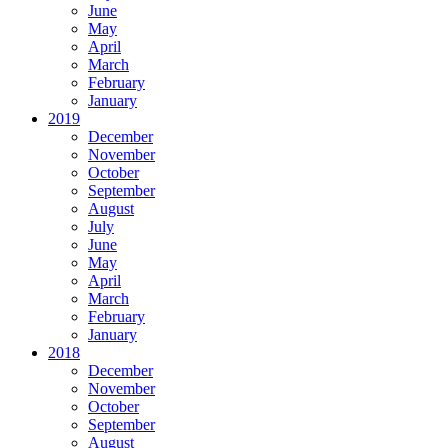
June
May
April
March
February
January
2019
December
November
October
September
August
July
June
May
April
March
February
January
2018
December
November
October
September
August