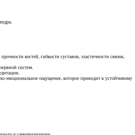
нидра.
рочности костей, гибкости суставов, эластичности связок.
нервной систем.
едитации.
ихо-эмоциональное ощущение, которое приводит к устойчивому
циала и самореализации.