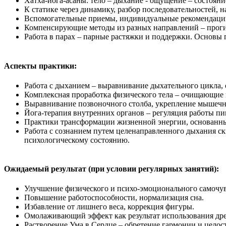
Хатха-йога-асаны: тело – дыхание - ощущение – состояни
К статике через динамику, разбор последовательностей, 
Вспомогательные приемы, индивидуальные рекомендаци
Компенсирующие методы из разных направлений – проги
Работа в парах – парные растяжки и поддержки. Основы 
Аспекты практики:
Работа с дыханием – выравнивание дыхательного цикла,
Комплексная проработка физического тела – очищающие п
Выравнивание позвоночного столба, укрепление мышечно
Йога-терапия внутренних органов – регуляция работы пи
Практики трансформации жизненной энергии, основанные
Работа с сознанием путем целенаправленного дыхания с
психологическому состоянию.
Ожидаемый результат (при условии регулярных занятий):
Улучшение физического и психо-эмоционального самочув
Повышение работоспособности, нормализация сна.
Избавление от лишнего веса, коррекция фигуры.
Омолаживающий эффект как результат использования дре
Растворение Ума в Сердце – обретение гармонии и цело