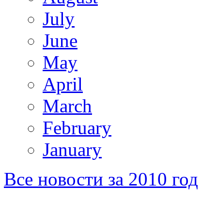
July
June
May
April
March
February
January
Все новости за 2010 год