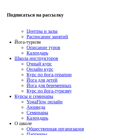
Подписаться на рассылку
Центры и залы
Расписание занятий
Йога-туризм
Описание туров
Календарь
Школа инструкторов
Очный курс
Онлайн курс
Курс по йога-терапии
Йога для детей
Йога для беременных
Курс по йога-туризму
Курсы и семинары
YogaFlow онлайн
Аюрведа
Семинары
Календарь
О школе
Общественная организация
Партнеры