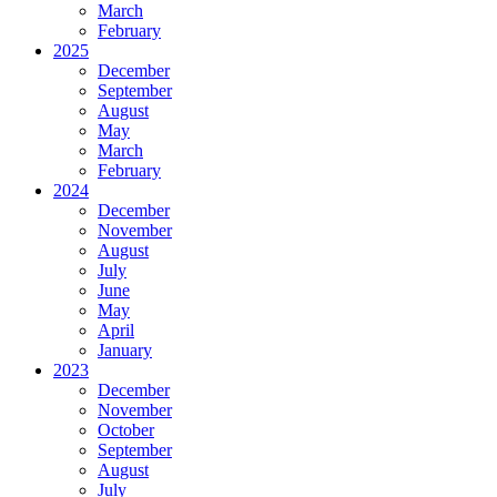
March
February
2025
December
September
August
May
March
February
2024
December
November
August
July
June
May
April
January
2023
December
November
October
September
August
July