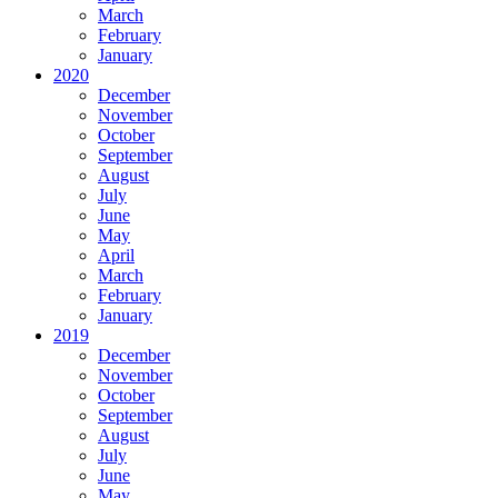
March
February
January
2020
December
November
October
September
August
July
June
May
April
March
February
January
2019
December
November
October
September
August
July
June
May