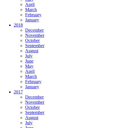
April
March
February
January
2018
December
November
October
September
August
July
June
May
April
March
February
January
2017
December
November
October
September
August
July
June