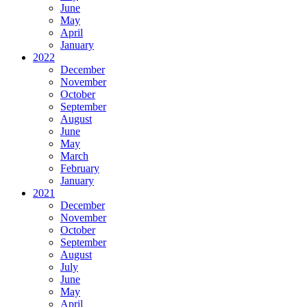
June
May
April
January
2022
December
November
October
September
August
June
May
March
February
January
2021
December
November
October
September
August
July
June
May
April