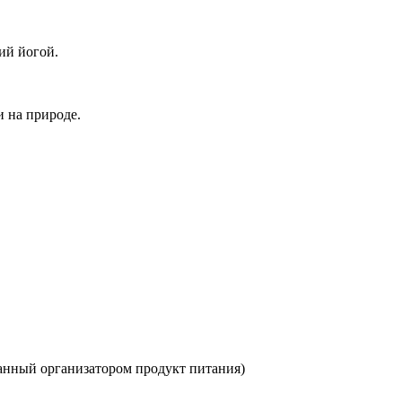
ий йогой.
и на природе.
занный организатором продукт питания)