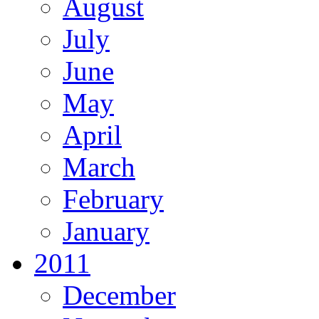
August
July
June
May
April
March
February
January
2011
December