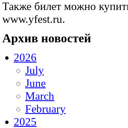
Также билет можно купить
www.yfest.ru
.
Архив новостей
2026
July
June
March
February
2025