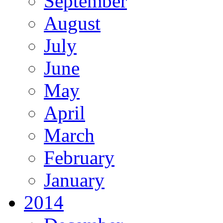
September
August
July
June
May
April
March
February
January
2014