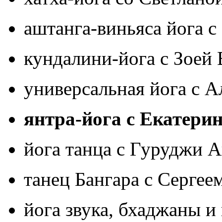
аштанга-виньяса йога
с
кундалини-йога
с Зоей 
универсальная йога
с А
янтра-йога
с Екатерин
йога танца
с Гуруджи 
танец Бангара с Серге
йога звука, бхаджаны и