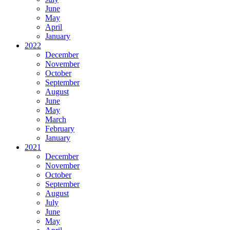
June
May
April
January
2022
December
November
October
September
August
June
May
March
February
January
2021
December
November
October
September
August
July
June
May