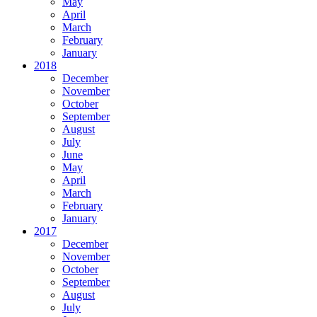
May
April
March
February
January
2018
December
November
October
September
August
July
June
May
April
March
February
January
2017
December
November
October
September
August
July