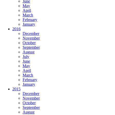
June
May
April
March
February
January
2016
December
November
October
September
August
July
June
May
April
March
February
January
2015
December
November
October
September
August