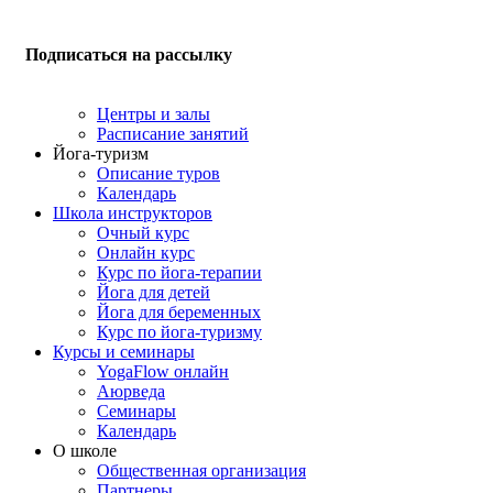
Подписаться на рассылку
Центры и залы
Расписание занятий
Йога-туризм
Описание туров
Календарь
Школа инструкторов
Очный курс
Онлайн курс
Курс по йога-терапии
Йога для детей
Йога для беременных
Курс по йога-туризму
Курсы и семинары
YogaFlow онлайн
Аюрведа
Семинары
Календарь
О школе
Общественная организация
Партнеры