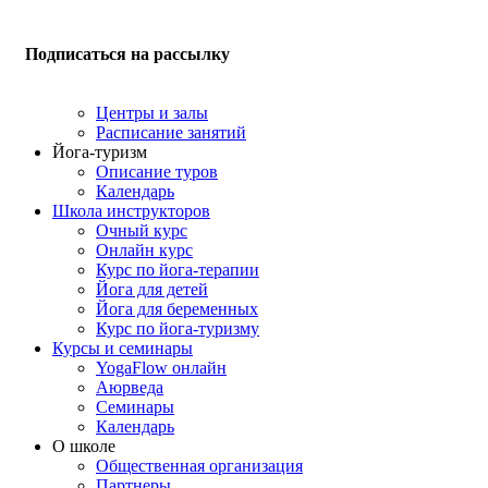
Подписаться на рассылку
Центры и залы
Расписание занятий
Йога-туризм
Описание туров
Календарь
Школа инструкторов
Очный курс
Онлайн курс
Курс по йога-терапии
Йога для детей
Йога для беременных
Курс по йога-туризму
Курсы и семинары
YogaFlow онлайн
Аюрведа
Семинары
Календарь
О школе
Общественная организация
Партнеры