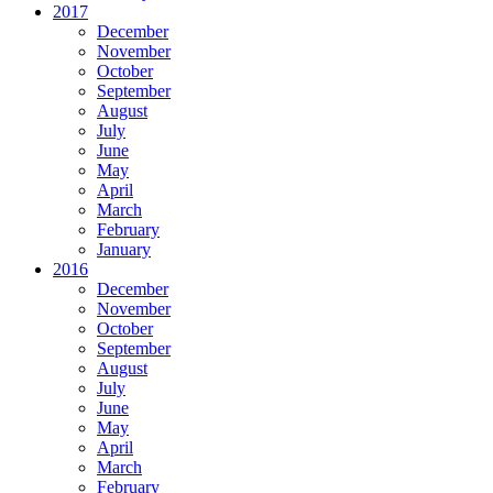
2017
December
November
October
September
August
July
June
May
April
March
February
January
2016
December
November
October
September
August
July
June
May
April
March
February