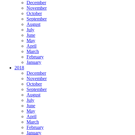
December
November
October
September
August
July
June
May
April
March
February
January
2018
December
November
October
September
August
July
June
May
April
March
February
January