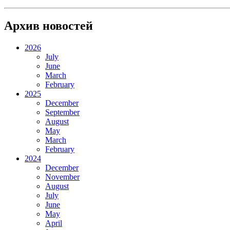
Архив новостей
2026
July
June
March
February
2025
December
September
August
May
March
February
2024
December
November
August
July
June
May
April