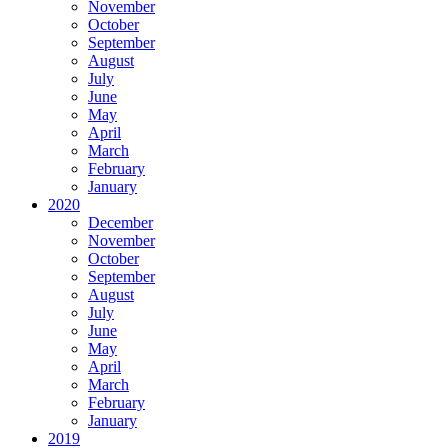
November
October
September
August
July
June
May
April
March
February
January
2020
December
November
October
September
August
July
June
May
April
March
February
January
2019