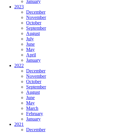
January
2023
December
November
October
September
August
July
June
May
April
January
2022
December
November
October
September
August
June
May
March
February
January
2021
December