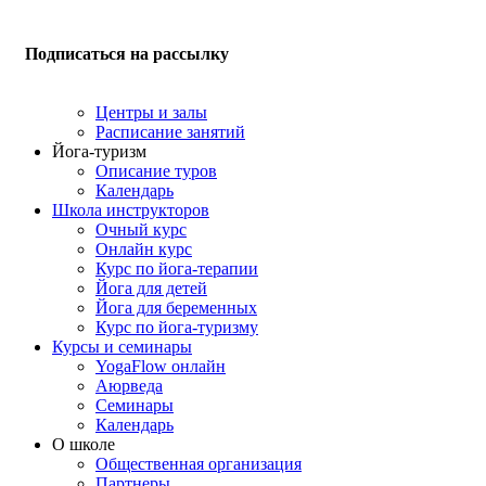
Подписаться на рассылку
Центры и залы
Расписание занятий
Йога-туризм
Описание туров
Календарь
Школа инструкторов
Очный курс
Онлайн курс
Курс по йога-терапии
Йога для детей
Йога для беременных
Курс по йога-туризму
Курсы и семинары
YogaFlow онлайн
Аюрведа
Семинары
Календарь
О школе
Общественная организация
Партнеры