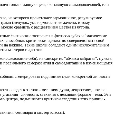
видел только главную цель, оказавшуюся самодовлеющей, или
зью, из которого проистекает гармоничное, регулируемое
трами (желудок, ум, гормональные железы, и тому
можно сравнить с расцветанием цветка из бутона.
атные физические экзерсисы в фитнес-клубах и "магические
ях, способных критически, адекватно совершенствать свой
ости на наживе. Такие школы обладают одним исключительным
тва мастеров и адептов.
сследование себя), на санскрите: "абхьяса вайрагья", пункты
рии правильного саморазвития и самоадаптации в изменяющемся
.
пособным сгенерировать подлинные цели конкретной личности
нтно ведет к застою - метаниям души, депрессиям, потере
угасания - личности, стекания к неживым формам - тела. Эти
го центра, подменяются критикой следствия этих причин -
анятия, семинары и мастер-классы).