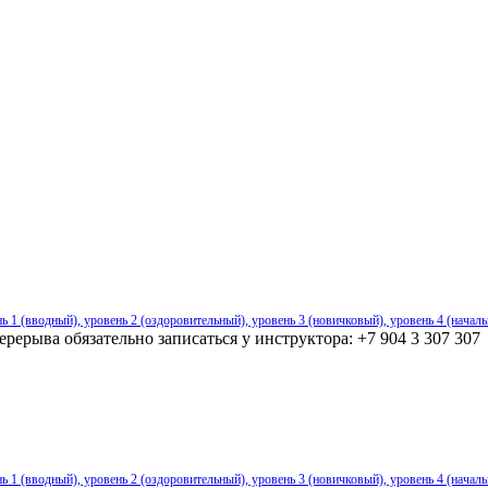
ь 1 (вводный), уровень 2 (оздоровительный), уровень 3 (новичковый), уровень 4 (начал
ерыва обязательно записаться у инструктора: +7 904 3 307 307
ь 1 (вводный), уровень 2 (оздоровительный), уровень 3 (новичковый), уровень 4 (начал