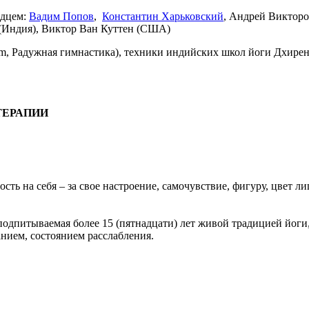
рдцем:
Вадим Попов
,
Константин Харьковский
, Андрей Викторо
(Индия), Виктор Ван Куттен (США)
tem, Радужная гимнастика), техники индийских школ йоги Дхире
ТЕРАПИИ
ость на себя – за свое настроение, самочувствие, фигуру, цвет 
одпитываемая более 15 (пятнадцати) лет живой традицией йоги,
нием, состоянием расслабления.