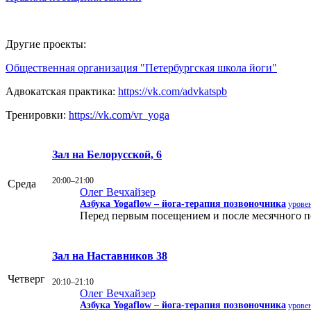
Другие проекты:
Общественная организация "Петербургская школа йоги"
Адвокатская практика:
https://vk.com/advkatspb
Тренировки:
https://vk.com/vr_yoga
Зал на Белорусской, 6
20:00–21:00
Среда
Олег Вечхайзер
Азбука Yogaflow – йога-терапия позвоночника
уровен
Перед первым посещением и после месячного пер
Зал на Наставников 38
Четверг
20:10–21:10
Олег Вечхайзер
Азбука Yogaflow – йога-терапия позвоночника
уровен