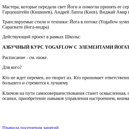
Мастера, которые передали свет Йоги и помогли принять ее се
Гарценштейн (Кишинев), Андрей Лаппа (Киев), Виджай Амар 
Транслируемые стили и техники: Йога в потоке (Yogaflow sys
Сарасвати (йога-нидра)
Действующий проект в рамках Школы:
АЗБУЧНЫЙ КУРС YOGAFLOW С ЭЛЕМЕНТАМИ ЙОГА
Расписание - см. ниже.
Для кого?
Кто не ждет перемен, но творит их. Кто принимает ответственн
большего и стремится к лучшему.
Ключом на пути самосовершенствования станет осмысленная, п
осанки, приобретение навыков управления настроением, внима
Правила посещения занятий