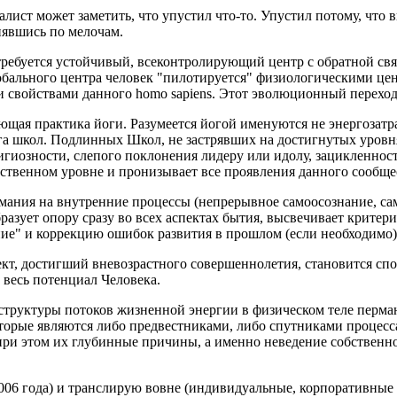
ист может заметить, что упустил что-то. Упустил потому, что 
нявшись по мелочам.
требуется устойчивый, всеконтролирующий центр с обратной свя
лобального центра человек "пилотируется" физиологическими цен
и свойствами данного homo sapiens. Этот эволюционный переход 
щая практика йоги. Разумеется йогой именуются не энергозатр
уга школ. Подлинных Школ, не застрявших на достигнутых уровн
лигиозности, слепого поклонения лидеру или идолу, зацикленн
вственном уровне и пронизывает все проявления данного сообщес
ния на внутренние процессы (непрерывное самоосознание, самои
разует опору сразу во всех аспектах бытия, высвечивает крите
ие" и коррекцию ошибок развития в прошлом (если необходимо)
ект, достигший вневозрастного совершеннолетия, становится с
 весь потенциал Человека.
труктуры потоков жизненной энергии в физическом теле пермане
рые являются либо предвестниками, либо спутниками процесса 
при этом их глубинные причины, а именно неведение собственно
06 года) и транслирую вовне (индивидуальные, корпоративные з