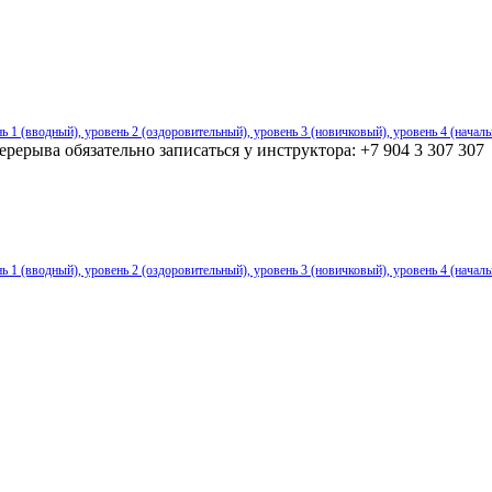
ь 1 (вводный), уровень 2 (оздоровительный), уровень 3 (новичковый), уровень 4 (начал
ерыва обязательно записаться у инструктора: +7 904 3 307 307
ь 1 (вводный), уровень 2 (оздоровительный), уровень 3 (новичковый), уровень 4 (начал