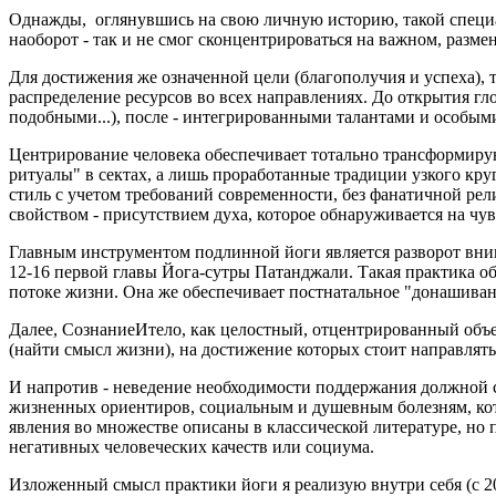
Однажды, оглянувшись на свою личную историю, такой специал
наоборот - так и не смог сконцентрироваться на важном, разме
Для достижения же означенной цели (благополучия и успеха), 
распределение ресурсов во всех направлениях. До открытия г
подобными...), после - интегрированными талантами и особым
Центрирование человека обеспечивает тотально трансформирую
ритуалы" в сектах, а лишь проработанные традиции узкого кр
стиль с учетом требований современности, без фанатичной ре
свойством - присутствием духа, которое обнаруживается на чу
Главным инструментом подлинной йоги является разворот внима
12-16 первой главы Йога-сутры Патанджали. Такая практика об
потоке жизни. Она же обеспечивает постнатальное "донашиван
Далее, СознаниеИтело, как целостный, отцентрированный объ
(найти смысл жизни), на достижение которых стоит направлять
И напротив - неведение необходимости поддержания должной с
жизненных ориентиров, социальным и душевным болезням, кото
явления во множестве описаны в классической литературе, но 
негативных человеческих качеств или социума.
Изложенный смысл практики йоги я реализую внутри себя (с 20