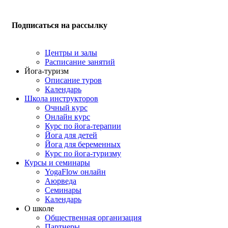
Подписаться на рассылку
Центры и залы
Расписание занятий
Йога-туризм
Описание туров
Календарь
Школа инструкторов
Очный курс
Онлайн курс
Курс по йога-терапии
Йога для детей
Йога для беременных
Курс по йога-туризму
Курсы и семинары
YogaFlow онлайн
Аюрведа
Семинары
Календарь
О школе
Общественная организация
Партнеры