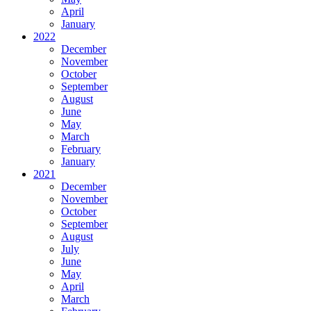
April
January
2022
December
November
October
September
August
June
May
March
February
January
2021
December
November
October
September
August
July
June
May
April
March