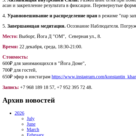
асан и закрепление результата в фиксации. Перевернутые фо
4.
Уравновешивание и распределение пран
в режиме "пар за
5.
Завершающая медитация.
Осознание Наблюдателя. Погруже
Место:
Выборг, Йога Д "ОМ", Северная ул., 8.
Время:
22 декабря, среда, 18:30-21:00.
Стоимость:
600₽ для занимающихся в "Йога Доме",
700₽ для гостей,
650₽ эфир в инстаграм
https://www.instagram.com/konstantin_khar
Запись:
+7 968 189 18 57, +7 952 395 72 48.
Архив новостей
2026
July
June
March
February