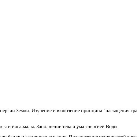
энергии Земли. Изучение и включение принципа "насыщения гра
ы и йога-малы. Заполнение тела и ума энергией Воды.
щи бандх и активного дыхания. Подключение психической энер