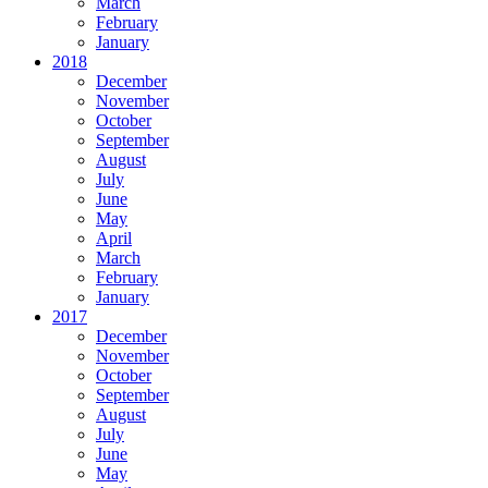
March
February
January
2018
December
November
October
September
August
July
June
May
April
March
February
January
2017
December
November
October
September
August
July
June
May