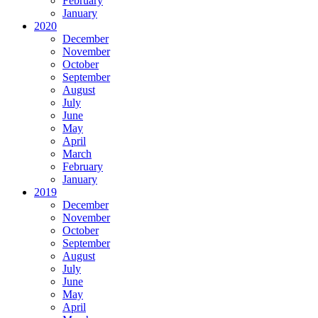
February
January
2020
December
November
October
September
August
July
June
May
April
March
February
January
2019
December
November
October
September
August
July
June
May
April