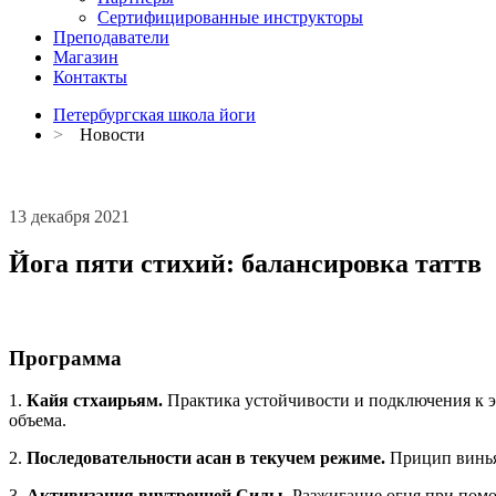
Сертифицированные инструкторы
Преподаватели
Магазин
Контакты
Петербургская школа йоги
>
Новости
13 декабря 2021
Йога пяти стихий: балансировка таттв
Программа
1.
Кайя стхаирьям.
Практика устойчивости и подключения к 
объема.
2.
Последовательности асан в текучем режиме.
Прицип виньяс
3.
Активизация внутренней Силы.
Разжигание огня при помо