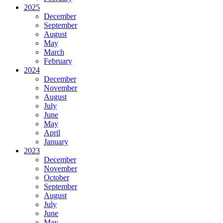
2025
December
September
August
May
March
February
2024
December
November
August
July
June
May
April
January
2023
December
November
October
September
August
July
June
May