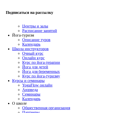
Подписаться на рассылку
Центры и залы
Расписание занятий
Йога-туризм
Описание туров
Календарь
Школа инструкторов
Очный курс
Онлайн курс
Курс по йога-терапии
Йога для детей
Йога для беременных
Курс по йога-туризму
Курсы и семинары
YogaFlow онлайн
Аюрведа
Семинары
Календарь
О школе
Общественная организация
Партнеры