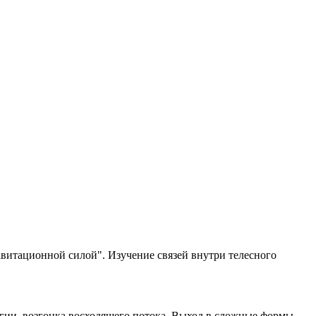
витационной силой". Изучение связей внутри телесного
гии, возгонка восходящего потока. Выход в сложные формы