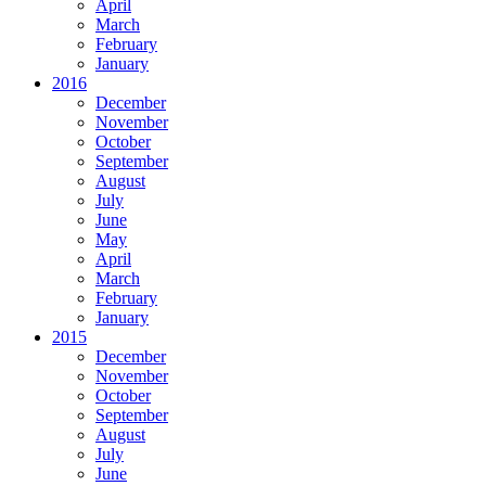
April
March
February
January
2016
December
November
October
September
August
July
June
May
April
March
February
January
2015
December
November
October
September
August
July
June