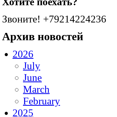
Хотите поехать?
Звоните! +79214224236
Архив новостей
2026
July
June
March
February
2025