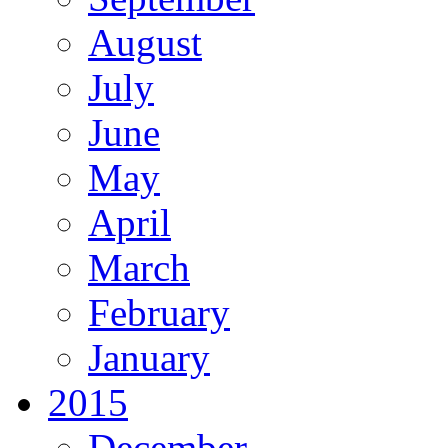
August
July
June
May
April
March
February
January
2015
December