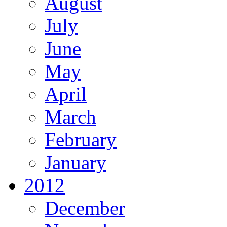
August
July
June
May
April
March
February
January
2012
December