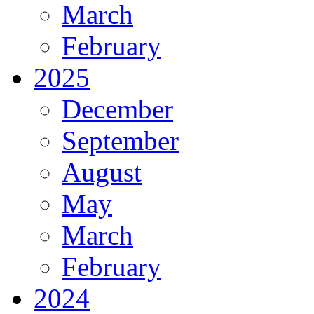
March
February
2025
December
September
August
May
March
February
2024