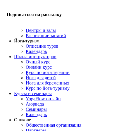
Подписаться на рассылку
Центры и залы
Расписание занятий
Йога-туризм
Описание туров
Календарь
Школа инструкторов
Очный курс
Онлайн курс
Курс по йога-терапии
Йога для детей
Йога для беременных
Курс по йога-туризму
Курсы и семинары
YogaFlow онлайн
Аюрведа
Семинары
Календарь
О школе
Общественная организация
Партнеры