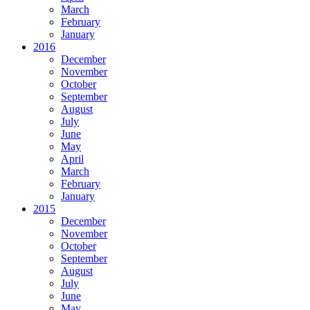
March
February
January
2016
December
November
October
September
August
July
June
May
April
March
February
January
2015
December
November
October
September
August
July
June
May