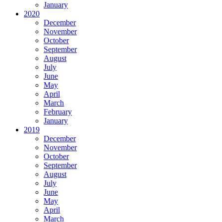
January
2020
December
November
October
September
August
July
June
May
April
March
February
January
2019
December
November
October
September
August
July
June
May
April
March