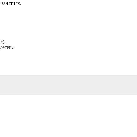
 занятиях.
е).
детей.