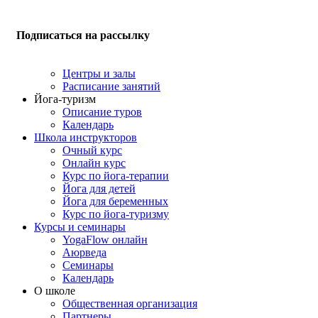
Подписаться на рассылку
Центры и залы
Расписание занятий
Йога-туризм
Описание туров
Календарь
Школа инструкторов
Очный курс
Онлайн курс
Курс по йога-терапии
Йога для детей
Йога для беременных
Курс по йога-туризму
Курсы и семинары
YogaFlow онлайн
Аюрведа
Семинары
Календарь
О школе
Общественная организация
Партнеры