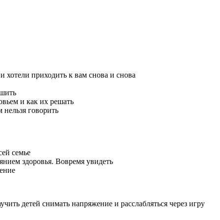
и хотели приходить к вам снова и снова
ешить
овьем и как их решать
ём нельзя говорить
сей семье
оянием здоровья. Вовремя увидеть
чение
учить детей снимать напряжение и расслабляться через игру