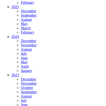
February
2025
December
September
August
May
March
February
2024
December
November
August
July
June
May
April
January
2023
December
November
October
September
August
July
June