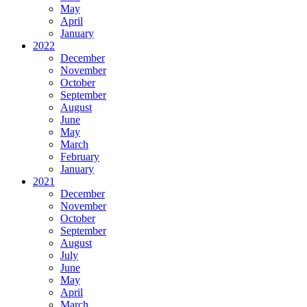
May
April
January
2022
December
November
October
September
August
June
May
March
February
January
2021
December
November
October
September
August
July
June
May
April
March