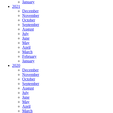
January
2021
December
November
October
September
August
July
June
May
April
March
February
January
2020
December
November
October
September
August
July
June
May
April
March