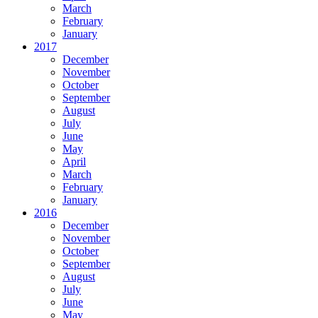
March
February
January
2017
December
November
October
September
August
July
June
May
April
March
February
January
2016
December
November
October
September
August
July
June
May