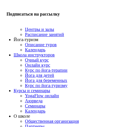
Подписаться на рассылку
Центры и залы
Расписание занятий
Йога-туризм
Описание туров
Календарь
Школа инструкторов
Очный курс
Онлайн курс
Курс по йога-терапии
Йога для детей
Йога для беременных
Курс по йога-туризму
Курсы и семинары
YogaFlow онлайн
Аюрведа
Семинары
Календарь
О школе
Общественная организация
Партнеры