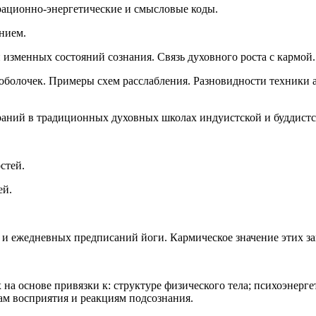
рационно-энергетические и смысловые коды.
нием.
 изменных состояний сознания. Связь духовного роста с кармой.
 оболочек. Примеры схем расслабления. Разновидности техники 
раний в традиционных духовных школах индуистской и буддистс
стей.
ей.
 и ежедневных предписаний йоги. Кармическое значение этих за
а основе привязки к: структуре физического тела; психоэнерге
ам восприятия и реакциям подсознания.