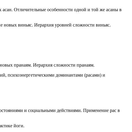
х асан. Отличительные особенности одной и той же асаны в
е новых виньяс. Иерархия уровней сложности виньяс.
 новых пранаям. Иерархия сложности пранаям.
ний, психоэнергетическими доминантами (расами) и
 состояниями и социальными действиями. Применение рас в
актике йоги.