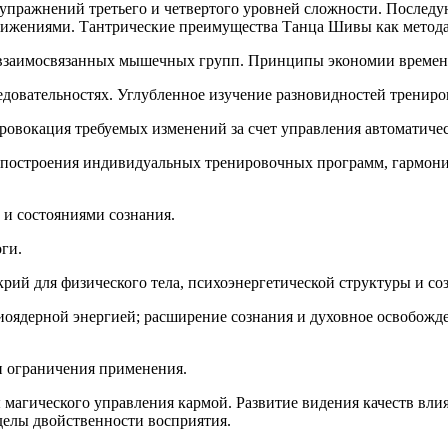
упражнений третьего и четвертого уровней сложности. Последу
ижениями. Тантрические преимущества Танца Шивы как метода 
е взаимосвязанных мышечных групп. Принципы экономии времен
довательностях. Углубленное изучение разновидностей трениро
ровокация требуемых изменений за счет управления автоматиче
для построения индивидуальных тренировочных программ, гарм
 и состояниями сознания.
ги.
рий для физического тела, психоэнергетической структуры и со
иоядерной энергией; расширение сознания и духовное освобожде
и ограничения применения.
ы магического управления кармой. Развитие видения качеств в
делы двойственности восприятия.