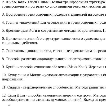
2. Шива-Ната - Танец Шивы. Полная тренировочная структура 
тренировочных программ со спонтанными энергетическими дв
3. Построение тренировочных последовательностей на основ
4. Группы упражнений для чередования в тренировочных после
5. Древние цели йоги и современные методы их достижения. П
6. Применение знаний о структуре человеческого существа 
социальные действия.
7. Спонтанные движения тела, связанные с движением энергии
8. Способы развития индивидуального неповторимого стиля йо
9. Крийи - способы очищения оболочек (Майя Кош). Иерархия к
10. Кундалини и Мокша - условия активизации и управления б
подсознания.
11. Сиддхи - сверхнормальные способности. Методы развития 
12. Сила Духа - способы накопления энергии контроля. Метод
освобождение от негативных духовных влияний. Выход за пре