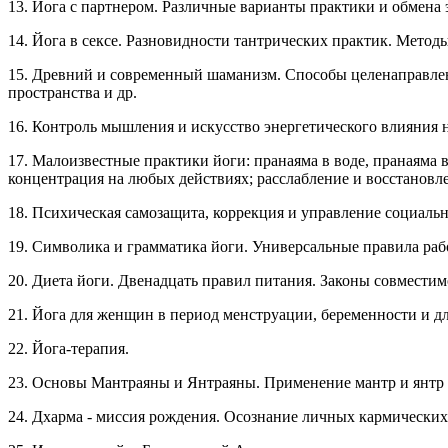
13. Йога с партнером. Различные варианты практики и обмена 
14. Йога в сексе. Разновидности тантрических практик. Метод
15. Древний и современный шаманизм. Способы целенаправлен
пространства и др.
16. Контроль мышления и искусство энергетического влияния 
17. Малоизвестные практики йоги: пранаяма в воде, пранаяма в
концентрация на любых действиях; расслабление и восстановле
18. Психическая самозащита, коррекция и управление социал
19. Символика и грамматика йоги. Универсальные правила ра
20. Диета йоги. Двенадцать правил питания. Законы совмести
21. Йога для женщин в период менструации, беременности и дл
22. Йога-терапия.
23. Основы Мантраяны и Янтраяны. Применение мантр и янтр 
24. Дхарма - миссия рождения. Осознание личных кармически