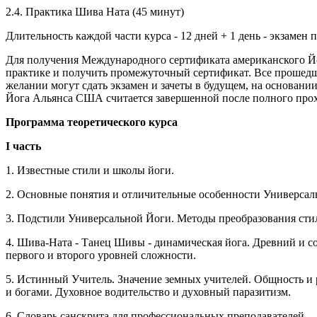
2.4. Практика Шива Ната (45 минут)
Длительность каждой части курса - 12 дней + 1 день - экзамен 
Для получения Международного сертификата
американского Йо
практике
и получить промежуточный сертификат. Все прошедши
желании могут сдать экзамен и зачеты в будущем, на основан
Йога Альянса США считается завершенной после полного прох
Программа теоретического курса
I часть
1. Известные стили и школы йоги.
2. Основные понятия и отличительные особенности Универсал
3. Подстили Универсальной Йоги. Методы преобразования стил
4. Шива-Ната - Танец Шивы - динамическая йога. Древний и 
первого и второго уровней сложности.
5. Истинный Учитель. Значение земных учителей. Общность 
и богами. Духовное водительство и духовный паразитизм.
6. Словарь санскрита для профессиональных преподавателей.