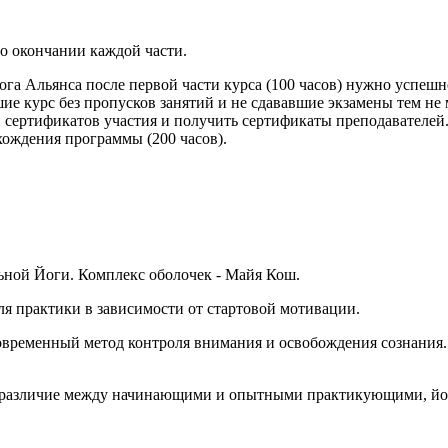
по окончании каждой части.
га Альянса после первой части курса (100 часов) нужно успешно
е курс без пропусков занятий и не сдававшие экзамены тем не 
ии сертификатов участия и получить сертификаты преподавателе
ождения программы (200 часов).
ьной Йоги. Комплекс оболочек - Майя Кош.
я практики в зависимости от стартовой мотивации.
современный метод контроля внимания и освобождения сознания
и различие между начинающими и опытными практикующими, йог