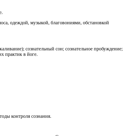
е.
оса, одеждой, музыкой, благовониями, обстановкой
акаливание); сознательный сон; сознательное пробуждение;
х практик в йоге.
тоды контроля сознания.