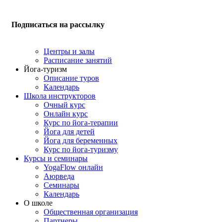
Подписаться на рассылку
Центры и залы
Расписание занятий
Йога-туризм
Описание туров
Календарь
Школа инструкторов
Очный курс
Онлайн курс
Курс по йога-терапии
Йога для детей
Йога для беременных
Курс по йога-туризму
Курсы и семинары
YogaFlow онлайн
Аюрведа
Семинары
Календарь
О школе
Общественная организация
Партнеры