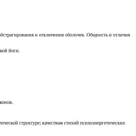
абстрагирования и отключения оболочек. Общность и отличия
кой йоги.
конов.
тической структуре; качествам стихий психоэнергетических