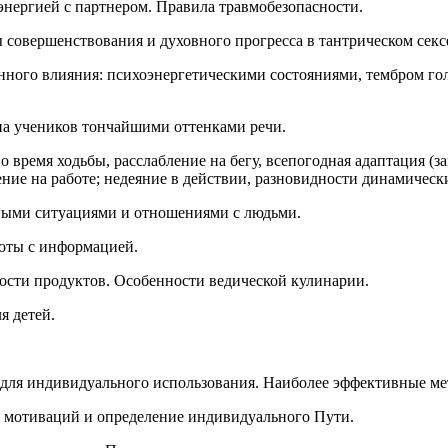
энергией с партнером. Правила травмобезопасности.
ы совершенствования и духовного прогресса в тантрическом секс
ного влияния: психоэнергетическими состояниями, тембром гол
на учеников тончайшими оттенками речи.
о время ходьбы, расслабление на бегу, всепогодная адаптация (з
ние на работе; недеяние в действии, разновидности динамически
ьными ситуациями и отношениями с людьми.
боты с информацией.
мости продуктов. Особенности ведической кулинарии.
я детей.
для индивидуального использования. Наиболее эффективные ме
х мотиваций и определение индивидуального Пути.